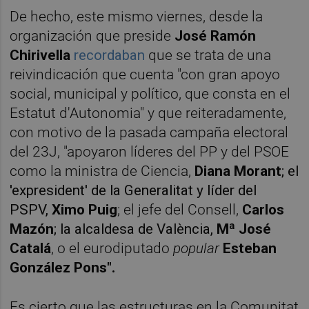
De hecho, este mismo viernes, desde la
organización que preside
José Ramón
Chirivella
recordaban
que se trata de una
reivindicación que cuenta "con gran apoyo
social, municipal y político, que consta en el
Estatut d'Autonomia" y que reiteradamente,
con motivo de la pasada campaña electoral
del 23J, "apoyaron líderes del PP y del PSOE
como la ministra de Ciencia,
Diana Morant
; el
'expresident' de la Generalitat y líder del
PSPV,
Ximo Puig
; el jefe del Consell,
Carlos
Mazón
; la alcaldesa de València,
Mª José
Catalá
, o el eurodiputado
popular
Esteban
González Pons".
Es cierto que las estructuras en la Comunitat