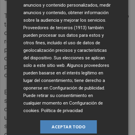
anuncios y contenido personalizados, medir
anuncios y contenido, obtener información
Tal y como señaló Feijóo, el pacto alcanzado
sobre la audiencia y mejorar los servicios.
también requiere el compromiso del PSOE
Proveedores de terceros (1913)
también
de que sus socios de Sumar no apoyarán la
pueden procesar sus datos para estos y
realización de un referéndum constitucional
otros fines, incluido el uso de datos de
para ratificar la reforma, pues se podría
geolocalización precisos y características
organizar con la firma de 35 diputados y la
del dispositivo. Sus elecciones se aplican
solo a este sitio web. Algunos proveedores
posición de los de Yolanda Díaz sería
pueden basarse en el interés legítimo en
determinante si alguien lo propusiera.
lugar del consentimiento; tiene derecho a
oponerse en
Configuración de publicidad
.
En cuanto a los plazos, Feijóo subrayó que
Puede retirar su consentimiento en
su propuesta es aprobar la reforma
cualquier momento en
Configuración de
constitucional por el procedimiento de
cookies
.
Política de privacidad
urgencia y de lectura única de manera que
se pueda aprobar en un Pleno monográfico
ACEPTAR TODO
del Congreso, a ser posible en enero.