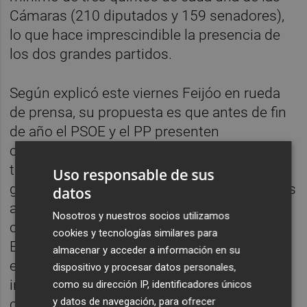
Cámaras (210 diputados y 159 senadores),
lo que hace imprescindible la presencia de
los dos grandes partidos.
Según explicó este viernes Feijóo en rueda
de prensa, su propuesta es que antes de fin
de año el PSOE y el PP presenten
conjuntamente como proposición de ley el
texto que pactaron hace meses y con las
Uso responsable de sus
garantías de que no se aceptarán enmiendas
datos
ajenas ni modificaciones que no cuenten
Nosotros y nuestros socios utilizamos
con el apoyo de los dos grandes partidos.
cookies y tecnologías similares para
Está por ver si, en ese momento, podría
almacenar y acceder a información en su
entrar en liza la posibilidad de que fuera
dispositivo y procesar datos personales,
incluida esta reivindicación sobre el derecho
como su dirección IP, identificadores únicos
y datos de navegación, para ofrecer
civil valenciano.