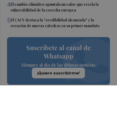
4
El cambio climático apuntala un calor que revela la
vulnerabilidad de la cosecha europea
5
El CACV destaca la "credibilidad alcanzada" y la
creación de nuevas cátedras en su primer mandato
Suscríbete al canal de
Whatsapp
Siempre al día de las últimas noticias
¡Quiero suscribirme!