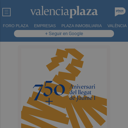
FORO PLAZA
EMPRESAS
PLAZA INMOBILIARIA
VALÈNCIA
+ Seguir en Google