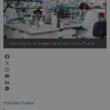
Laboratorio, en imagen de archivo.
Foto: PLAZA
Facebook
X
WhatsApp
Email
LinkedIn
Messenger
Estefanía Pastor