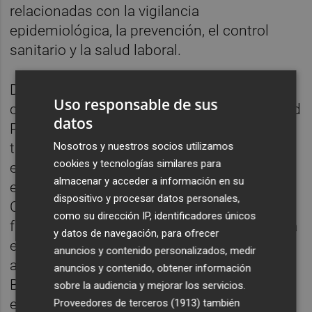
relacionadas con la vigilancia
epidemiológica, la prevención, el control
sanitario y la salud laboral.
Dentro del cuerpo superior facultativo se
Uso responsable de sus
crea la escala de Medicina Preventiva y Salud
datos
Pública, destinada a profesionales con
Nosotros y nuestros socios utilizamos
titulación en Medicina y la correspondiente
cookies y tecnologías similares para
especialidad. También se incorpora una
almacenar y acceder a información en su
escala específica para Medicina Familiar y
dispositivo y procesar datos personales,
Comunitaria, reservada igualmente a
como su dirección IP, identificadores únicos
facultativos especialistas. A ellas se suma la
y datos de navegación, para ofrecer
escala de Microbiología, que permitirá el
anuncios y contenido personalizados, medir
acceso a titulados en Medicina, Farmacia,
anuncios y contenido, obtener información
Biología o Biotecnología con la especialidad
sobre la audiencia y mejorar los servicios.
en Microbiología y Parasitología.
Proveedores de terceros (1913)
también