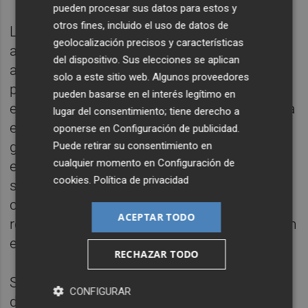
pueden procesar sus datos para estos y
otros fines, incluido el uso de datos de
La principal novedad introducida en el
geolocalización precisos y características
anteproyecto respecto a versiones
del dispositivo. Sus elecciones se aplican
anteriores del texto, que salió a información
solo a este sitio web. Algunos proveedores
pública, es la incorporación de una cuarta
pueden basarse en el interés legítimo en
escala dedicada a Medicina del Trabajo. Esta
lugar del consentimiento; tiene derecho a
especialidad estará dirigida a licenciados o
oponerse en
Configuración de publicidad
.
graduados en Medicina con formación
Puede retirar su consentimiento en
cualquier momento en
Configuración de
especializada en salud laboral y tendrá entre
cookies
.
Política de privacidad
sus cometidos el análisis, la planificación, la
coordinación y la evaluación de actuaciones
ACEPTAR TODO
relacionadas con la protección de la salud en
el ámbito del trabajo.
RECHAZAR TODO
Según recoge el documento, los integrantes
CONFIGURAR
de estas escalas asumirán funciones de