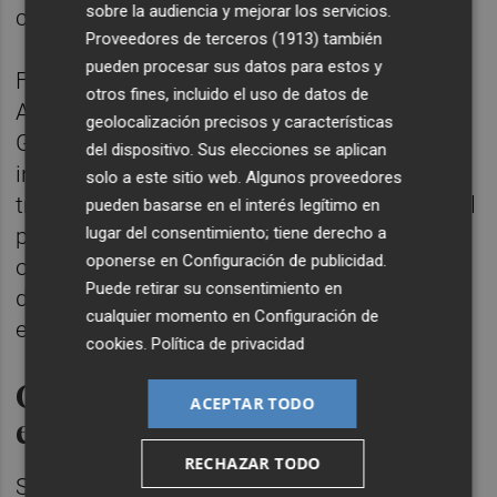
sobre la audiencia y mejorar los servicios.
contra el citado documento.
Proveedores de terceros (1913)
también
pueden procesar sus datos para estos y
Fuentes de la Conselleria de Justicia y
otros fines, incluido el uso de datos de
Administración Pública explican que la
geolocalización precisos y características
Generalitat tiene previsto sacar de nuevo e
del dispositivo. Sus elecciones se aplican
incrementar la oferta a inspección de
solo a este sitio web. Algunos proveedores
tributos en la OPE de 2026. Es por ello que el
pueden basarse en el interés legítimo en
lugar del consentimiento; tiene derecho a
próximo ejercicio se abrirá una nueva
oponerse en
Configuración de publicidad
.
oportunidad para aquellas personas que
Puede retirar su consentimiento en
decidan aspirar a alguno de estos puestos
cualquier momento en
Configuración de
en la Administración autonómica.
cookies
.
Política de privacidad
Cinco ejercicios, cuatro de
ACEPTAR TODO
ellos eliminatorios
RECHAZAR TODO
Según las bases de ambas convocatorias, el