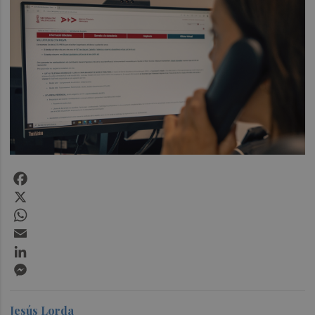
Facebook
X
WhatsApp
Email
LinkedIn
Messenger
Jesús Lorda