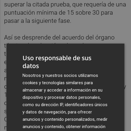
superar la citada prueba, que requería de una
puntuación mínima de 15 sobre 30 para
pasar a la siguiente fase.
Así se desprende del acuerdo del órgano
técnico de selección adoptado este martes
tras conocer los resultados del tercer
Uso responsable de sus
ejercicio. "Ninguna de las personas
datos
aspirantes ha alcanzado la puntuación
Nosotros y nuestros socios utilizamos
mínima exigida para superarlo, por lo que se
cookies y tecnologías similares para
declaran desiertas las convocatorias 11/24 y
almacenar y acceder a información en su
12/24, al no haber superado la fase de
dispositivo y procesar datos personales,
oposición ninguna persona aspirante",
como su dirección IP, identificadores únicos
señala el acuerdo consultado por
Plaza
.
y datos de navegación, para ofrecer
Cabe mencionar que existe un plazo de un
anuncios y contenido personalizados, medir
anuncios y contenido, obtener información
mes para interponer recurso de alzada