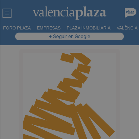
FORO PLAZA
EMPRESAS
PLAZA INMOBILIARIA
VALÈNCIA
+ Seguir en Google