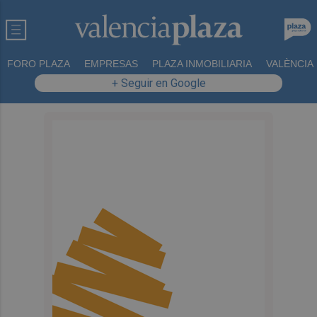
FORO PLAZA
EMPRESAS
PLAZA INMOBILIARIA
VALÈNCIA
+ Seguir en Google