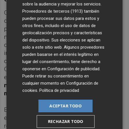
sobre la audiencia y mejorar los servicios.
Proveedores de terceros (1913)
también
Cabe mencionar que Gan Pampols ha ido
pueden procesar sus datos para estos y
desgrandando estos últimos meses los ejes
otros fines, incluido el uso de datos de
principales de este plan, que incluye 339
geolocalización precisos y características
medidas concretas para revertir los daños
del dispositivo. Sus elecciones se aplican
ocasionados por la Dana y mejorar las
solo a este sitio web. Algunos proveedores
infraestructuras, no solo de la conocida
pueden basarse en el interés legítimo en
como zona cero, si no del conjunto de la
lugar del consentimiento; tiene derecho a
Comunitat Valenciana. Para llevar a cabo
oponerse en
Configuración de publicidad
.
Puede retirar su consentimiento en
estas actuaciones, según ha explicado,
se
cualquier momento en
Configuración de
necesitará una inversión total de 29.000
cookies
.
Política de privacidad
millones de euros
.
ACEPTAR TODO
En total, se destinarán 2.364 millones de
euros a iniciativas vinculadas con la
RECHAZAR TODO
recuperación, de los cuales unos 600