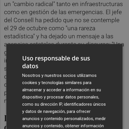
un "cambio radical" tanto en infraestructuras
como en gestión de las emergencias. El jefe
del Consell ha pedido que no se contemple
el 29 de octubre como "una rareza
estadística" y ha dejado un mensaje a las
agencias estatales durante su discurso: "Una
gestión eficaz de las emergencias es
Uso responsable de sus
imposible sin buena información". En este
datos
sentido, ha explicado que el Consell pedirá
Nosotros y nuestros socios utilizamos
que estas instituciones analicen los datos
cookies y tecnologías similares para
que aporten en bruto y detallen las
almacenar y acceder a información en su
perspectivas que hay de evolución sobre los
dispositivo y procesar datos personales,
mismos.
como su dirección IP, identificadores únicos
y datos de navegación, para ofrecer
Inversión de 29.000 millones
anuncios y contenido personalizados, medir
de euros
anuncios y contenido, obtener información