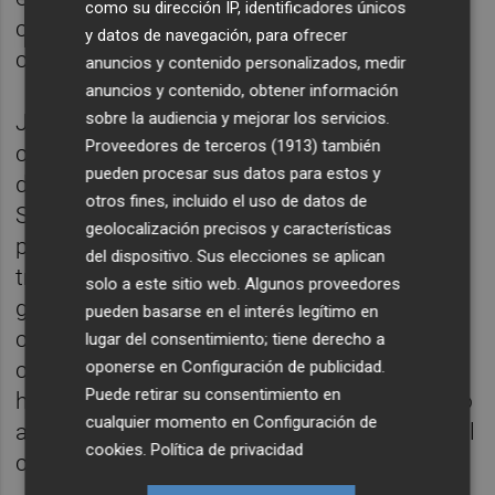
como su dirección IP, identificadores únicos
correo y 432 a voto presencial. Además, se
y datos de navegación, para ofrecer
contabilizaron 114 votos nulos.
anuncios y contenido personalizados, medir
anuncios y contenido, obtener información
sobre la audiencia y mejorar los servicios.
Juventino Jiménez es farmacéutico
Proveedores de terceros (1913)
también
comunitario y ha formado parte de la junta
pueden procesar sus datos para estos y
del Micof en diferentes etapas desde 1998.
otros fines, incluido el uso de datos de
Su candidatura centró la campaña en
geolocalización precisos y características
propuestas relacionadas con la
del dispositivo. Sus elecciones se aplican
transparencia económica y la mejora de la
solo a este sitio web. Algunos proveedores
gestión técnica de la entidad. "La masa
pueden basarse en el interés legítimo en
colegial ha demostrado que quería un
lugar del consentimiento; tiene derecho a
oponerse en
Configuración de publicidad
.
cambio de rumbo y ha confiado en nuestra
Puede retirar su consentimiento en
honestidad y nuestra capacidad para llevarlo
cualquier momento en
Configuración de
a cabo", ha declarado el nuevo presidente del
cookies
.
Política de privacidad
colegio.