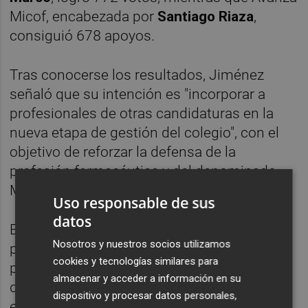
Micof, encabezada por
Santiago Riaza
,
consiguió 678 apoyos.
Tras conocerse los resultados, Jiménez
señaló que su intención es "incorporar a
profesionales de otras candidaturas en la
nueva etapa de gestión del colegio", con el
objetivo de reforzar la defensa de la
profesión farmacéutica y del denominado
Modelo Mediterráneo de farmacia.
Uso responsable de sus
datos
El resultado se conoció después de un
Nosotros y nuestros socios utilizamos
proceso de validación y recuento que se
cookies y tecnologías similares para
prolongó durante toda la noche. Según los
almacenar y acceder a información en su
datos del escrutinio, de las 2.417 papeletas
dispositivo y procesar datos personales,
emitidas, 1.985 correspondieron a voto por