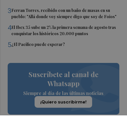
3
Ferran Torres, recibido con un baño de masas en su
pueblo: "Allá donde voy siempre digo que soy de Foios"
4
El Ibex 35 sube un 2% la primera semana de agosto tras
conquistar los históricos 20.000 puntos
5
¿El Pacífico puede esperar?
Suscríbete al canal de
Whatsapp
Siempre al día de las últimas noticias
¡Quiero suscribirme!