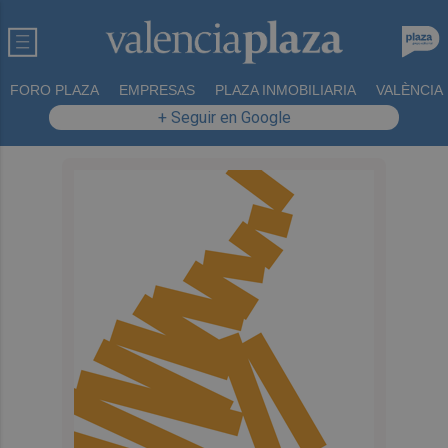
FORO PLAZA
EMPRESAS
PLAZA INMOBILIARIA
VALÈNCIA
+ Seguir en Google