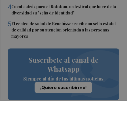
4
Cuenta atrás para el Rototom, un festival que hace de la
diversidad su "seña de identidad"
5
El centro de salud de Benetússer recibe un sello estatal
de calidad por su atención orientada a las personas
mayores
Suscríbete al canal de
Whatsapp
Siempre al día de las últimas noticias
¡Quiero suscribirme!