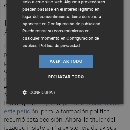
solo a este sitio web. Algunos proveedores
concretar hora exacta.
pueden basarse en el interés legítimo en
lugar del consentimiento; tiene derecho a
Rechaza investigar al jefe de
oponerse en
Configuración de publicidad
.
Aemet
Puede retirar su consentimiento en
cualquier momento en
Configuración de
cookies
.
Política de privacidad
En otro auto, la magistrada ha rechazado el
recurso de otra de las acusaciones
ACEPTAR TODO
populares personadas, el partido
Valores
,
que insistía en que se citara como
RECHAZAR TODO
investigado al jefe de Climatología de Aemet
en la Comunitat Valenciana, José Ángel
CONFIGURAR
Núñez, tras su declaración como
investigado. La jueza
ya había desestimado
esta petición
, pero la formación política
recurrió esta decisión. Ahora, la titular del
juzagdo insiste en "la existencia de avisos