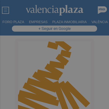
FORO PLAZA
EMPRESAS
PLAZA INMOBILIARIA
VALÈNCIA
+ Seguir en Google