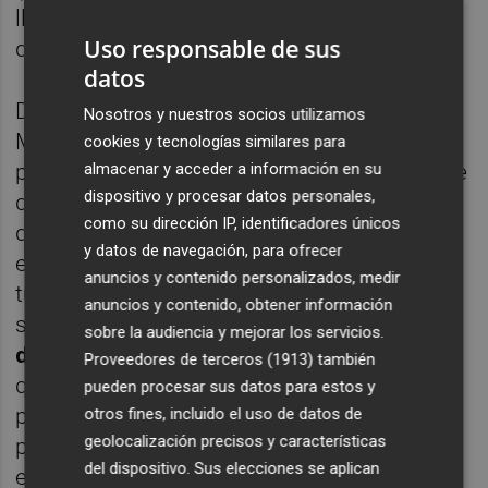
llorando, diciéndole que aquello era una
Uso responsable de sus
debacle".
datos
Durante la comparecencia en el juzgado,
Nosotros y nuestros socios utilizamos
Mompó se desdijo alegando que el
cookies y tecnologías similares para
almacenar y acceder a información en su
programa está "manipulado" en el sentido de
dispositivo y procesar datos personales,
que la entrevista total fue recortada, pues
como su dirección IP, identificadores únicos
duró "hora y cincuenta minutos y lo que se
y datos de navegación, para ofrecer
emitió es menos". Así, sobre la hora a la que
anuncios y contenido personalizados, medir
tuvo información del barranco del Poyo,
anuncios y contenido, obtener información
señaló en el juzgado que
antes de las siete
sobre la audiencia y mejorar los servicios.
de la tarde no pudo
tener datos, a pesar de
Proveedores de terceros (1913)
también
que "el presentador introduce la hora" en su
pueden procesar sus datos para estos y
pregunta. La información sobre los
otros fines, incluido el uso de datos de
geolocalización precisos y características
problemas en el Poyo le habrían llegado a él,
del dispositivo. Sus elecciones se aplican
entonces,
durante "la noche"
, aunque sin