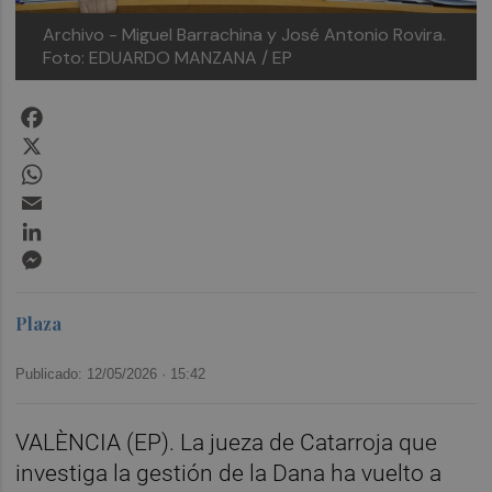
Archivo - Miguel Barrachina y José Antonio Rovira.
Foto: EDUARDO MANZANA / EP
Facebook
X
WhatsApp
Email
LinkedIn
Messenger
Plaza
Publicado: 12/05/2026 ·
15:42
VALÈNCIA (EP). La jueza de Catarroja que
investiga la gestión de la Dana ha vuelto a