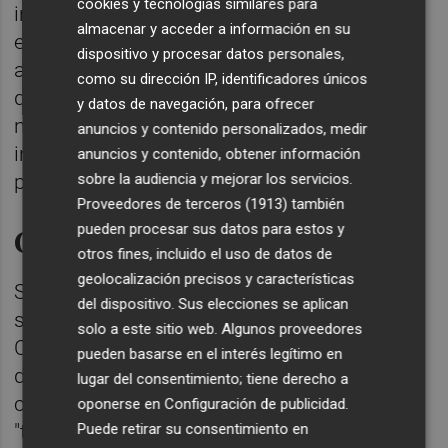
cookies y tecnologías similares para
interrelacionadas con la referida
almacenar y acceder a información en su
emergencia", por lo que sería un medio
dispositivo y procesar datos personales,
adecuado para conocer de la información
como su dirección IP, identificadores únicos
que disponían tanto Pradas como su ex
y datos de navegación, para ofrecer
número dos,
Emilio Argüeso
, también
anuncios y contenido personalizados, medir
investigado, sobre la evolución de la Dana y
anuncios y contenido, obtener información
sobre la audiencia y mejorar los servicios.
posibles indicaciones verbales.
Proveedores de terceros (1913)
también
pueden procesar sus datos para estos y
Carácter reservado del pleno
otros fines, incluido el uso de datos de
geolocalización precisos y características
Sin embargo, la magistrada señala que,
del dispositivo. Sus elecciones se aplican
según la ley, las sesiones del pleno del
solo a este sitio web. Algunos proveedores
Consell tienen carácter reservado y los
pueden basarse en el interés legítimo en
documentos que se elevan a la
lugar del consentimiento; tiene derecho a
consideración del Gobierno valenciano
oponerse en
Configuración de publicidad
.
Puede retirar su consentimiento en
"tendrán carácter reservado hasta que se