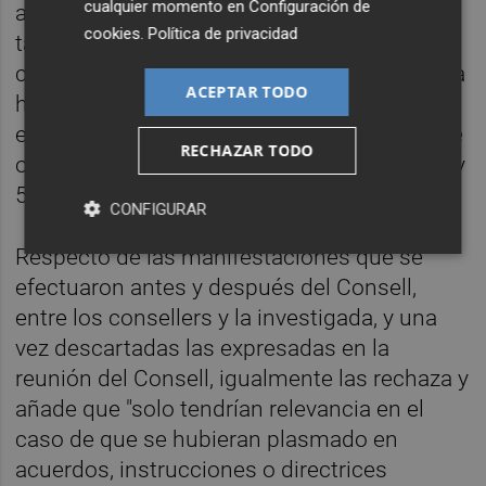
cualquier momento en
Configuración de
adopte acuerdo sobre los mismos". Por
cookies
.
Política de privacidad
tanto, mantiene que "no se puede en
consecuencia indagar sobre lo que se pueda
ACEPTAR TODO
haber deliberado, comentado o transmitido
en el seno de la reunión del Consell de 29 de
RECHAZAR TODO
octubre de 2024" porque "lo proscribe" la Ley
5/1983 de 30 de diciembre.
CONFIGURAR
Respecto de las manifestaciones que se
efectuaron antes y después del Consell,
entre los consellers y la investigada, y una
vez descartadas las expresadas en la
reunión del Consell, igualmente las rechaza y
añade que "solo tendrían relevancia en el
caso de que se hubieran plasmado en
acuerdos, instrucciones o directrices