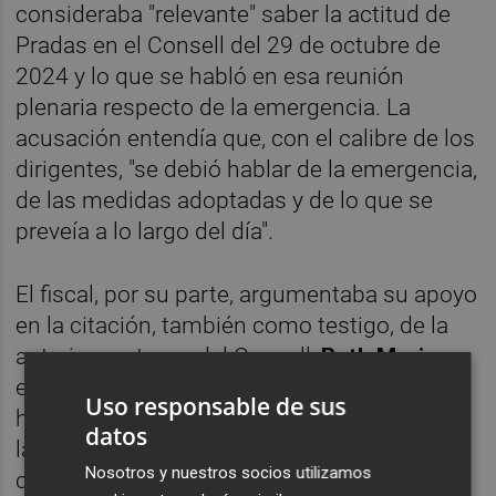
consideraba "relevante" saber la actitud de
Pradas en el Consell del 29 de octubre de
2024 y lo que se habló en esa reunión
plenaria respecto de la emergencia. La
acusación entendía que, con el calibre de los
dirigentes, "se debió hablar de la emergencia,
de las medidas adoptadas y de lo que se
preveía a lo largo del día".
El fiscal, por su parte, argumentaba su apoyo
en la citación, también como testigo, de la
anterior portavoz del Consell,
Ruth Merino
y
en que la exconsellera investigada "pudiera
Uso responsable de sus
haber hablado, antes, durante y después de
datos
la sesión del Consell con alguno de los
Nosotros y nuestros socios utilizamos
consellers asistentes sobre cuestiones