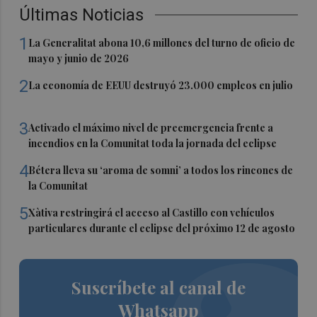
Últimas Noticias
1
La Generalitat abona 10,6 millones del turno de oficio de
mayo y junio de 2026
2
La economía de EEUU destruyó 23.000 empleos en julio
3
Activado el máximo nivel de preemergencia frente a
incendios en la Comunitat toda la jornada del eclipse
4
Bétera lleva su ‘aroma de somni’ a todos los rincones de
la Comunitat
5
Xàtiva restringirá el acceso al Castillo con vehículos
particulares durante el eclipse del próximo 12 de agosto
Suscríbete al canal de
Whatsapp