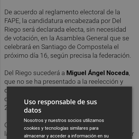
De acuerdo al reglamento electoral de la
FAPE, la candidatura encabezada por Del
Riego será declarada electa, sin necesidad
de votación, en la Asamblea General que se
celebrará en Santiago de Compostela el
próximo día 16, según precisa la federación.
Del Riego sucederá a
Miguel Ángel Noceda
,
que no se ha presentado a la reelección y
que fue elegido presidente en la asamblea
que se celebró en Santander en mayo de
Uso responsable de sus
2022.
datos
Nosotros y nuestros socios utilizamos
Contra la proclamación de esta candidatura,
cookies y tecnologías similares para
las asociaciones federadas podrán presentar
almacenar y acceder a información en su