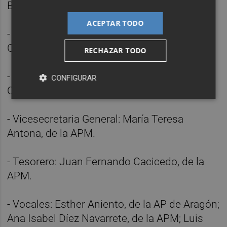
Berga, de la Unió de Periodistes Valencians.
ACEPTAR TODO
- Vicepresidenta tercera: Lola Gallardo
Ceballos, de la AP de Cantabria.
RECHAZAR TODO
- Secretario General: José Francisco Serrano
CONFIGURAR
Oceja, de la APM.
- Vicesecretaria General: María Teresa
Antona, de la APM.
- Tesorero: Juan Fernando Cacicedo, de la
APM.
- Vocales: Esther Aniento, de la AP de Aragón;
Ana Isabel Díez Navarrete, de la APM; Luis