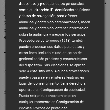
recurso de reposición en el plazo de dos días
dispositivo y procesar datos personales,
hábiles siguientes, y sería resuelto en el
como su dirección IP, identificadores únicos
plazo de 48 horas por la Comisión de
y datos de navegación, para ofrecer
anuncios y contenido personalizados, medir
Garantías y Asuntos Profesionales, sin que
anuncios y contenido, obtener información
pueda interponerse recurso contra su
sobre la audiencia y mejorar los servicios.
acuerdo.
Proveedores de terceros (1913)
también
pueden procesar sus datos para estos y
La candidatura proclamada es la siguiente:
otros fines, incluido el uso de datos de
geolocalización precisos y características
- Presidenta: Carmen del Riego de Lucas, de
del dispositivo. Sus elecciones se aplican
la APM.
solo a este sitio web. Algunos proveedores
pueden basarse en el interés legítimo en
lugar del consentimiento; tiene derecho a
- Vicepresidente primero: Rafael Rodríguez,
oponerse en
Configuración de publicidad
.
de la Asociación de la Prensa de Sevilla.
Puede retirar su consentimiento en
cualquier momento en
Configuración de
- Vicepresidenta segunda: Cristina Chirivella
cookies
.
Política de privacidad