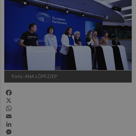
Foto: ANA LÓPEZ/EP
Facebook
X
WhatsApp
Email
LinkedIn
Messenger