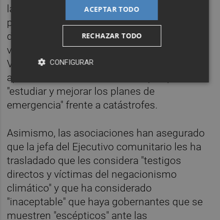
larga reunión con Von der Leyen la
ACEPTAR TODO
presidenta del Ejecutivo comunitario haya
dedicado buena parte a hablar de la agenda
RECHAZAR TODO
verde y haya reconocido que lo ocurrido en
CONFIGURAR
Valencia debe ser una experiencia de la que
aprender en toda la Unión Europea para
"estudiar y mejorar los planes de
emergencia" frente a catástrofes.
Asimismo, las asociaciones han asegurado
que la jefa del Ejecutivo comunitario les ha
trasladado que les considera "testigos
directos y víctimas del negacionismo
climático" y que ha considerado
"inaceptable" que haya gobernantes que se
muestren "escépticos" ante las