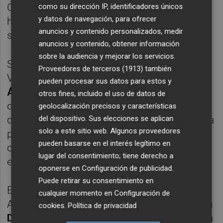
Christian Lesaec, quien ha subrayado que
como su dirección IP, identificadores únicos
y datos de navegación, para ofrecer
han pedido a Bruselas que las ayudas "no
anuncios y contenido personalizados, medir
sean sin contrapartidas".
anuncios y contenido, obtener información
sobre la audiencia y mejorar los servicios.
Según la presidenta de la Associació
Proveedores de terceros (1913)
también
Víctimes Mortals Dana 29-O,
Rosa María
pueden procesar sus datos para estos y
Álvarez
, Von der Leyen también les ha dicho
otros fines, incluido el uso de datos de
que se tendrá en cuenta que los fondos
geolocalización precisos y características
del dispositivo. Sus elecciones se aplican
destinados a la reconstrucción se destinen a
solo a este sitio web. Algunos proveedores
proyectos "que tengan en cuenta el cambio
pueden basarse en el interés legítimo en
climático", para evitar que puedan repetirse
lugar del consentimiento; tiene derecho a
en el futuro nuevas tragedias.
oponerse en
Configuración de publicidad
.
Puede retirar su consentimiento en
En la misma línea, la presidenta de la
cualquier momento en
Configuración de
Asociación Víctimes Dana 29 Octubre,
Maria
cookies
.
Política de privacidad
Dolores Gradolí
, ha puesto en valor que en la