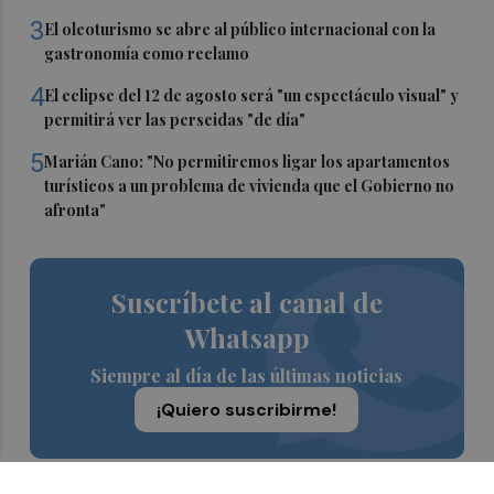
3
El oleoturismo se abre al público internacional con la
gastronomía como reclamo
4
El eclipse del 12 de agosto será "un espectáculo visual" y
permitirá ver las perseidas "de día"
5
Marián Cano: "No permitiremos ligar los apartamentos
turísticos a un problema de vivienda que el Gobierno no
afronta"
Suscríbete al canal de
Whatsapp
Siempre al día de las últimas noticias
¡Quiero suscribirme!