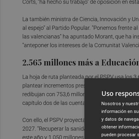
Corts, "ha hecho su trabajo" de oposición en est
La también ministra de Ciencia, Innovación y U
al espejo" al Partido Popular. "Ponemos frente al
las valencianas" ha apuntado Morant, que ha inst
"anteponer los intereses de la Comunitat Valenci
2.565 millones más a Educació
La hoja de ruta planteada por el PSPV usa los 3
plantear incrementos presupuestarios en las cue
Uso respons
redibujan con 753,6 millones que se obtienen tra
capítulo dos de las cuentas, es decir, en los gas
Nosotros y nuestr
información en su 
y datos de navega
Con ello, el PSPV proyecta 2.565 millones de eu
obtener informació
2027. "Recuperar la sanidad pública es invertir 2
pueden procesar su
este año y 1.050 millones más el siguiente ejerc