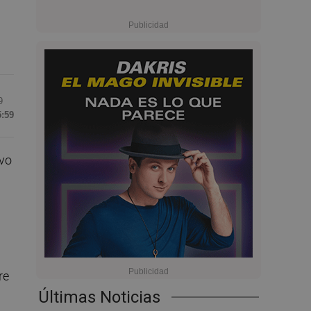
9
5:59
ivo
re
Últimas Noticias