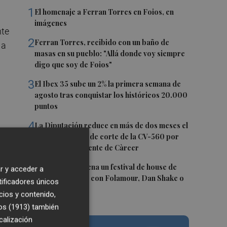
1
El homenaje a Ferran Torres en Foios, en
imágenes
nte
2
Ferran Torres, recibido con un baño de
 a
masas en su pueblo: "Allá donde voy siempre
digo que soy de Foios"
3
El Ibex 35 sube un 2% la primera semana de
agosto tras conquistar los históricos 20.000
puntos
4
La Diputación reduce en más de dos meses el
tiempo previsto de corte de la CV-560 por
las obras del puente de Càrcer
5
Roig Arena estrena un festival de house de
r y acceder a
más de 10 horas con Folamour, Dan Shake o
tificadores únicos
The Basement
cios y contenido,
y
os (1913)
también
calización
e