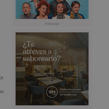
En
su