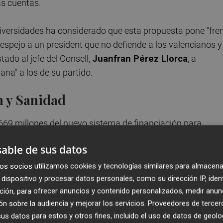
as cuentas.
niversidades ha considerado que esta propuesta pone "fre
 espejo a un president que no defiende a los valencianos y
ado al jefe del Consell,
Juanfran Pérez Llorca
, a
ana" a los de su partido.
n y Sanidad
.669 millones del nuevo sistema de financiación para
ntas de 2027. Mientras que las del ejercicio 2026 se
able de sus datos
s recortar "una serie de cuestiones" presupuestadas en el
tos de funcionamiento de las consellerias.
os socios utilizamos cookies y tecnologías similares para almacena
dispositivo y procesar datos personales, como su dirección IP, iden
ción, para ofrecer anuncios y contenido personalizados, medir anun
ros más en la educación y sanidad valenciana entre 2026 
n sobre la audiencia y mejorar los servicios.
Proveedores de tercer
04 millones de euros más de lo que va a invertir el Consell
s datos para estos y otros fines, incluido el uso de datos de geolo
icio", ha señalado Morant antes de añadir: "No es admisibl