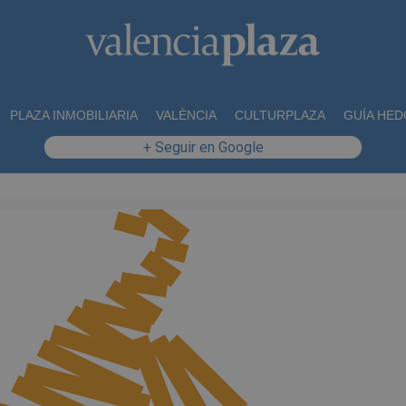
PLAZA INMOBILIARIA
VALÈNCIA
CULTURPLAZA
GUÍA HED
+ Seguir en Google