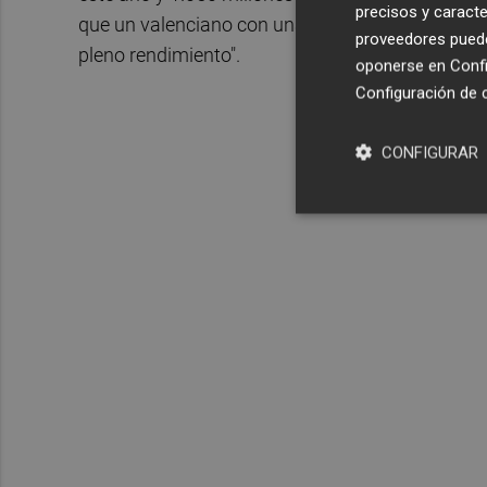
precisos y caracte
que un valenciano con una afección grave esper
proveedores pueden
pleno rendimiento".
oponerse en
Confi
Configuración de 
CONFIGURAR