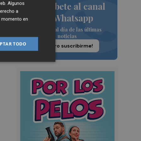
Suscríbete al canal
 web. Algunos
derecho a
de Whatsapp
ier momento en
Siempre al día de las últimas
noticias
PTAR TODO
¡Quiero suscribirme!