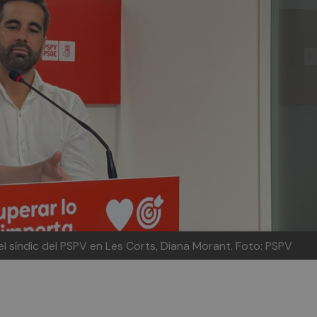
el síndic del PSPV en Les Corts, Diana Morant.
Foto: PSPV