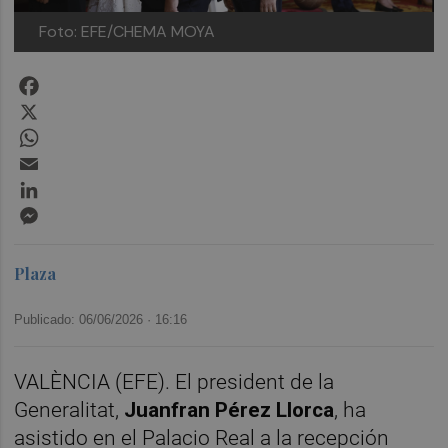
Foto: EFE/CHEMA MOYA
Facebook
X
WhatsApp
Email
LinkedIn
Messenger
Plaza
Publicado: 06/06/2026 ·
16:16
VALÈNCIA (EFE). El president de la
Generalitat,
Juanfran Pérez Llorca
, ha
asistido en el Palacio Real a la recepción