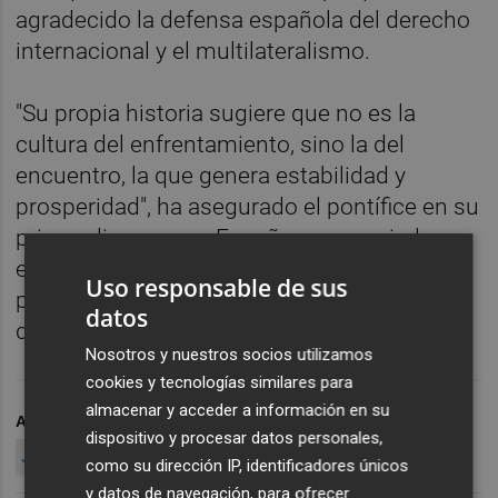
agradecido la defensa española del derecho
internacional y el multilateralismo.
"Su propia historia sugiere que no es la
cultura del enfrentamiento, sino la del
encuentro, la que genera estabilidad y
prosperidad", ha asegurado el pontífice en su
primer discurso en España, pronunciado en
el Palacio Real ante los reyes y las
Uso responsable de sus
principales autoridades del país y el cuerpo
datos
diplomático.
Nosotros y nuestros socios utilizamos
cookies y tecnologías similares para
almacenar y acceder a información en su
ARCHIVADO EN
PAPA LEÓN XIV
dispositivo y procesar datos personales,
JUANFRAN PÉREZ LLORCA
como su dirección IP, identificadores únicos
y datos de navegación, para ofrecer