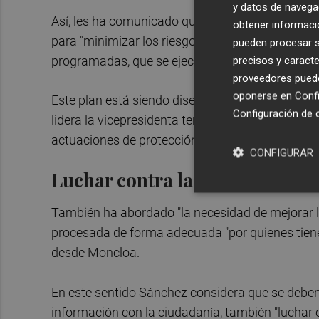
y datos de navega
Así, les ha comunicado que el Gobierno ya está tr
obtener informació
para "minimizar los riesgos" en caso de inundaci
pueden procesar su
programadas, que se ejecutarán desde el año 2
precisos y caracte
proveedores pueden
oponerse en
Confi
Este plan está siendo diseñado por el Ministerio
Configuración de 
lidera la vicepresidenta tercera
Sara Aagesen
,
actuaciones de protección frente a inundaciones
CONFIGURAR
Luchar contra la desinformaci
También ha abordado "la necesidad de mejorar l
procesada de forma adecuada "por quienes tiene
desde Moncloa.
En este sentido Sánchez considera que se deben
información con la ciudadanía, también "luchar c