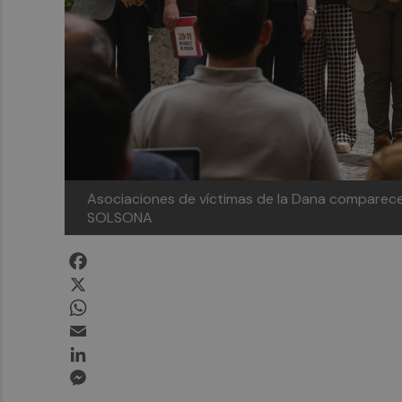
Asociaciones de víctimas de la Dana comparece
SOLSONA
Facebook
X
WhatsApp
Email
LinkedIn
Messenger