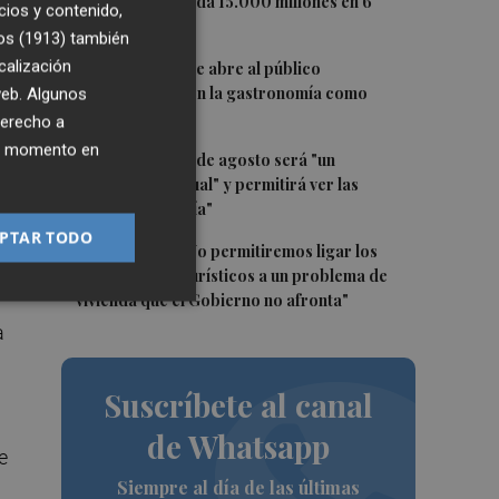
Tesoro y demanda 15.000 millones en 6
cios y contenido,
meses
os (1913)
también
3
calización
El oleoturismo se abre al público
internacional con la gastronomía como
 web. Algunos
reclamo
derecho a
ier momento en
4
El eclipse del 12 de agosto será "un
espectáculo visual" y permitirá ver las
perseidas "de día"
PTAR TODO
5
Marián Cano: "No permitiremos ligar los
apartamentos turísticos a un problema de
vivienda que el Gobierno no afronta"
a
n
Suscríbete al canal
de Whatsapp
e
Siempre al día de las últimas