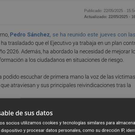
Publicado: 22/05/2025 ·
15:5
Actualizado: 22/05/2025 · 1
rno,
Pedro Sánchez
, se ha reunido este jueves con la
s ha trasladado que el Ejecutivo ya trabaja en un plan cont
año 2026. Además, ha abordado la necesidad de mejorar l
formación a los ciudadanos en situaciones de riesgo.
a podido escuchar de primera mano la voz de las víctimas
 que atraviesan y sus principales reivindicaciones tras la
sociaciones para celebrar un
funeral de Estado en memor
able de sus datos
do 29 de octubre
, que provocaron 228 fallecidos, en un
os socios utilizamos cookies y tecnologías similares para almacena
 la Delegación del Gobierno en Valencia.
dispositivo y procesar datos personales, como su dirección IP, iden