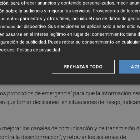
ción, para ofrecer anuncios y contenido personalizados, medir anun
abajando en un plan para prevenir y preparar el territorio
n sobre la audiencia y mejorar los servicios.
Proveedores de tercer
ón, que incluirá actuaciones nuevas y otras ya
s datos para estos y otros fines, incluido el uso de datos de geolo
026.
rísticas del dispositivo. Sus elecciones se aplican solo a este sitio
 basarse en el interés legítimo en lugar del consentimiento; tiene 
guración de publicidad
. Puede retirar su consentimiento en cualqu
 para la Transición Ecológica y el Reto Demográfico, que
cookies
.
Política de privacidad
 contendrá un "paquete de reformas hidráulicas", y
.
RECHAZAR TODO
ACE
ón
os protocolos de emergencia" para que la información se
n que tomar decisiones" en situaciones de riesgo, indica
 mejorar los canales de comunicación y de transmisión d
ontra la desinformación", y reforzar los sistemas de