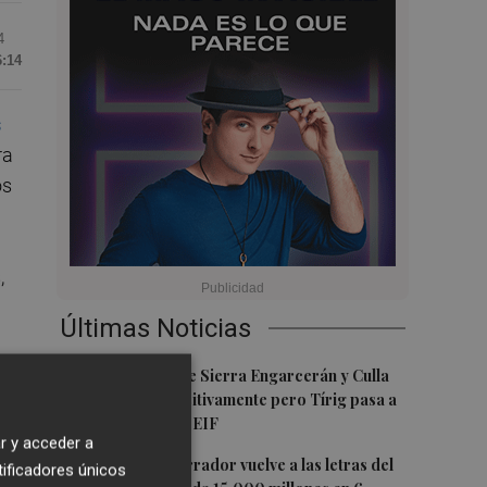
4
6:14
s
ra
os
,
Últimas Noticias
1
Los incendios de Sierra Engarcerán y Culla
ia
evolucionan positivamente pero Tírig pasa a
situación 2 del PEIF
r y acceder a
2
El pequeño ahorrador vuelve a las letras del
tificadores únicos