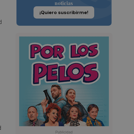
noticias
¡Quiero suscribirme!
d
d