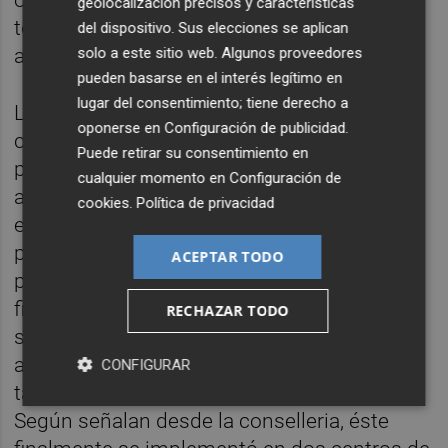
geolocalización precisos y características
telefónica mediante asistentes virtuales
del dispositivo. Sus elecciones se aplican
solo a este sitio web. Algunos proveedores
apoyados en inteligencia artificial.
pueden basarse en el interés legítimo en
lugar del consentimiento; tiene derecho a
La compañía implementó junto a la
oponerse en
Configuración de publicidad
.
conselleria
Tucuvi Health Manager
, una
Puede retirar su consentimiento en
plataforma para los sanitarios de
cualquier momento en
Configuración de
automatización de consultas telefónicas en
cookies
.
Política de privacidad
el que la asistenta Lola daba cita a los
pacientes. No obstante, se trataba de un
ACEPTAR TODO
piloto que, tal y como señaló Sanidad, si
finalmente cuajaba y se expandía a toda la
RECHAZAR TODO
sanidad pública valenciana tendría que salir
a concurso para que otras alternativas
CONFIGURAR
también pudieran optar a prestar el servicio.
Según señalan desde la conselleria, éste