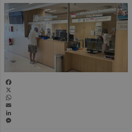
Facebook
X
WhatsApp
Email
LinkedIn
Messenger