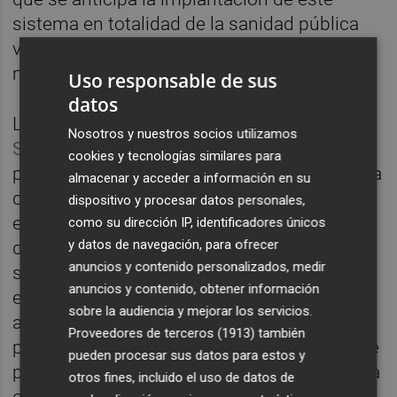
sistema en totalidad de la sanidad pública
valenciana. Un concurso del que, por el
momento, no hay más detalles.
Uso responsable de sus
datos
La iniciativa se enmarca en la
Estrategia de
Nosotros y nuestros socios utilizamos
Salud Digital de la Comunitat Valenciana
, que
cookies y tecnologías similares para
presentó Sanidad en octubre de 2024, y en la
almacenar y acceder a información en su
que prevé una inversión de 235 millones de
dispositivo y procesar datos personales,
euros hasta 2027 y sitúa la transformación
como su dirección IP, identificadores únicos
y datos de navegación, para ofrecer
digital como uno de los ejes del sistema
anuncios y contenido personalizados, medir
sanitario. En este encuentro, que se celebró
anuncios y contenido, obtener información
el mismo día de la fatídica riada, ya
sobre la audiencia y mejorar los servicios.
apuntaron a la puesta en marcha de un
Proveedores de terceros (1913)
también
proyecto piloto que comenzó a desarrollarse
pueden procesar sus datos para estos y
por la empresa madrileña
Tucuvi
, orientado a
otros fines, incluido el uso de datos de
optimizar la gestión de citas y la atención