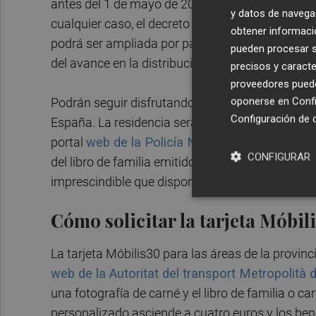
antes del 1 de mayo de 2025 para no ver interru
y datos de navega
cualquier caso, el decreto por el que se prorroga
obtener informació
podrá ser ampliada por parte de la Autoridad de
pueden procesar su
del avance en la distribución y comercializació
precisos y caracte
proveedores pueden
oponerse en
Confi
Podrán seguir disfrutando de este tipo de abono
Configuración de 
España. La residencia será acreditada mediante D
portal
web de la Policía Nacional
. En el caso 
CONFIGURAR
del libro de familia emitido en España, mientras 
imprescindible que dispongan de
carnet jove
en
Cómo solicitar la tarjeta Móbil
La tarjeta Móbilis30 para las áreas de la provinc
web de la Autoritat del transport Metropolità
una fotografía de carné y el libro de familia o ca
personalizado asciende a cuatro euros y los benef