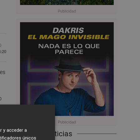
0
3:20
mes
o
e
r y acceder a
Últimas Noticias
tificadores únicos