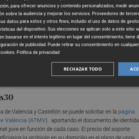
mpida su posibilidad de beneficiarse de los descuentos. E
ción, para ofrecer anuncios y contenido personalizados, medir anun
n las ayudas al transporte establece que la fecha límite
n sobre la audiencia y mejorar los servicios.
Proveedores de tercer
l Transporte Metropolitano de Valencia (ATMV) "en funció
s datos para estos y otros fines, incluido el uso de datos de geolo
n" de los nuevos soportes personalizados.
rísticas del dispositivo. Sus elecciones se aplican solo a este sitio
 basarse en el interés legítimo en lugar del consentimiento; tiene 
guración de publicidad
. Puede retirar su consentimiento en cualqu
 las personas menores de 31 años con residencia legal en
cookies
.
Política de privacidad
NI, TIE o certificado de residencia obtenido a través del
de personas menores de 14 años se deberá aportar una cop
RECHAZAR TODO
ACE
que en el caso de los usuarios de entre 14 y 30 años es
 vigor.
is30
ia de Valencia y Castellón se puede solicitar en la
página
 de València (ATMV
) aportando el documento de identida
rnet jove en función de cada caso. El precio del soporte
iciarios la recibirán en su domicilio en el plazo de unos