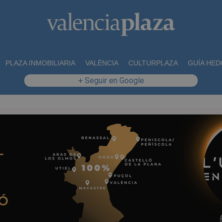
PLAZA INMOBILIARIA
VALÈNCIA
CULTURPLAZA
GUÍA HED
+ Seguir en Google