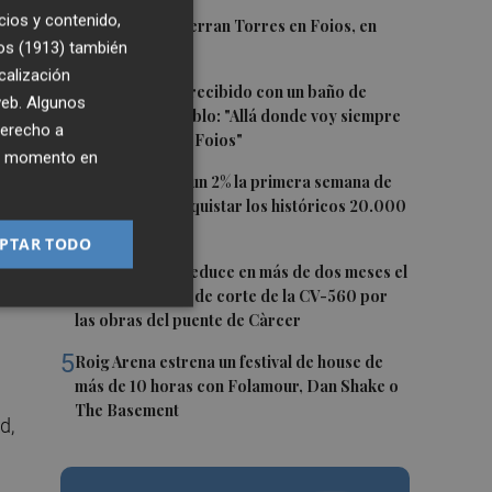
n
cios y contenido,
1
El homenaje a Ferran Torres en Foios, en
os (1913)
también
imágenes
n
calización
2
Ferran Torres, recibido con un baño de
 web. Algunos
masas en su pueblo: "Allá donde voy siempre
derecho a
digo que soy de Foios"
ier momento en
3
El Ibex 35 sube un 2% la primera semana de
agosto tras conquistar los históricos 20.000
ia
puntos
PTAR TODO
4
La Diputación reduce en más de dos meses el
tiempo previsto de corte de la CV-560 por
las obras del puente de Càrcer
5
Roig Arena estrena un festival de house de
más de 10 horas con Folamour, Dan Shake o
The Basement
d,