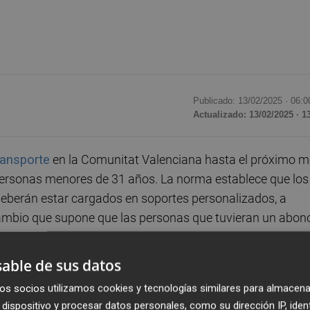
Publicado: 13/02/2025 ·
06:0
Actualizado: 13/02/2025 · 1
ransporte
en la Comunitat Valenciana hasta el próximo 
personas menores de 31 años. La norma establece que los
 deberán estar cargados en soportes personalizados, a
 cambio que supone que las personas que tuvieran un abon
eta de cartón podrán seguir usándolo hasta el próximo 1 d
autizado como Móbilis30, pasará a ser obligatorio.
able de sus datos
os socios utilizamos cookies y tecnologías similares para almacena
rán solicitar el nuevo abono 'Móbilis30' personalizado
dispositivo y procesar datos personales, como su dirección IP, iden