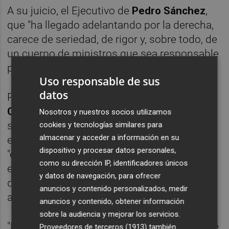
A su juicio, el Ejecutivo de
Pedro Sánchez
,
que "ha llegado adelantando por la derecha,
carece de seriedad, de rigor y, sobre todo, de
un cuerpo de ministros que sea responsable
para con la ciudadanía".
Uso responsable de sus
datos
Preguntada sobre qué debería hacer
Pablo
Casado
, sobre quien también planean
Nosotros y nuestros socios utilizamos
sospechas de irregularidades en su máster
cookies y tecnologías similares para
almacenar y acceder a información en su
en es misma universidad, ha indicado que
dispositivo y procesar datos personales,
"exactamente lo mismo, debería dar las
como su dirección IP, identificadores únicos
explicaciones adecuadas" y ha subrayado
y datos de navegación, para ofrecer
que es un proceso que está judicializado y
anuncios y contenido personalizados, medir
allí tendrá que presentar las pruebas.
anuncios y contenido, obtener información
sobre la audiencia y mejorar los servicios.
"En el caso de Móntón era mucho más grave
Proveedores de terceros (1913)
también