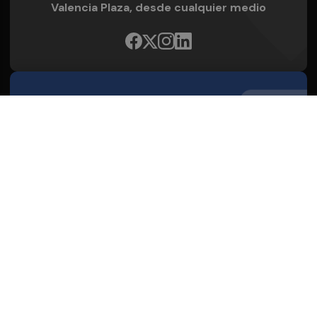
Valencia Plaza, desde cualquier medio
Quienes Somos
Conoce al grupo editorial
Conócenos
Publicidad
Contacto