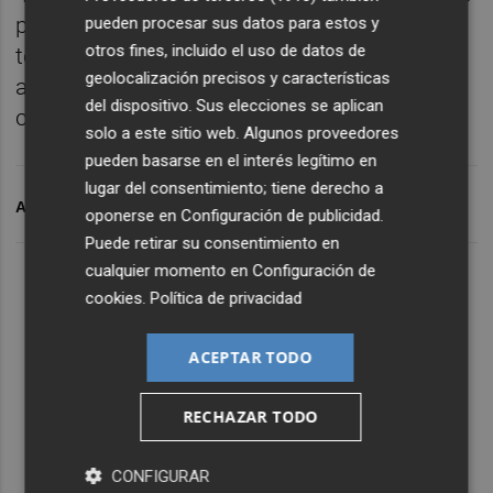
porque era un cargo público, una ministra, y
pueden procesar sus datos para estos y
otros fines, incluido el uso de datos de
tenía que dar explicaciones no solo a los
geolocalización precisos y características
afiliados, sino a toda la ciudadanía", ha
del dispositivo. Sus elecciones se aplican
concluido.
solo a este sitio web. Algunos proveedores
pueden basarse en el interés legítimo en
lugar del consentimiento; tiene derecho a
ARCHIVADO EN
MONTÓ
oponerse en
Configuración de publicidad
.
Puede retirar su consentimiento en
cualquier momento en
Configuración de
cookies
.
Política de privacidad
ACEPTAR TODO
RECHAZAR TODO
CONFIGURAR