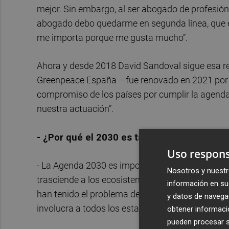
mejor. Sin embargo, al ser abogado de profesión
abogado debo quedarme en segunda línea, que e
me importa porque me gusta mucho”.
Ahora y desde 2018 David Sandoval sigue esa re
Greenpeace España —fue renovado en 2021 por 
compromiso de los países por cumplir la agenda
nuestra actuación”.
- ¿Por qué el 2030 es tan crucial para el pl
Uso respons
- La Agenda 2030 es importante porque marca un
Nosotros y nuestr
trasciende a los ecosistemas, a los países y las 
información en su 
han tenido el problema de la aplicación práctic
y datos de navega
involucra a todos los estados a participar y apl
obtener informació
pueden procesar su