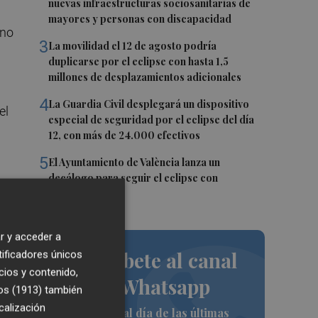
nuevas infraestructuras sociosanitarias de
mayores y personas con discapacidad
 no
3
La movilidad el 12 de agosto podría
duplicarse por el eclipse con hasta 1,5
millones de desplazamientos adicionales
4
La Guardia Civil desplegará un dispositivo
el
especial de seguridad por el eclipse del día
12, con más de 24.000 efectivos
5
El Ayuntamiento de València lanza un
decálogo para seguir el eclipse con
seguridad
r y acceder a
Suscríbete al canal
tificadores únicos
cios y contenido,
de Whatsapp
os (1913)
también
calización
Siempre al día de las últimas