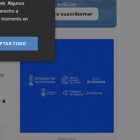
 web. Algunos
noticias
derecho a
¡Quiero suscribirme!
ier momento en
 es
o
PTAR TODO
os
 a