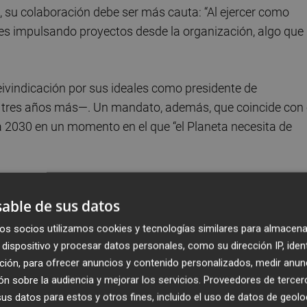
, su colaboración debe ser más cauta: “Al ejercer como
s impulsando proyectos desde la organización, algo que
ivindicación por sus ideales como presidente de
tres años más—. Un mandato, además, que coincide con 
 2030 en un momento en el que “el Planeta necesita de
aneta?
able de sus datos
a hoja de ruta a toda la humanidad y es una visión que
os socios utilizamos cookies y tecnologías similares para almacena
fronteras. Desde siempre, las instituciones internacionales
dispositivo y procesar datos personales, como su dirección IP, iden
a por lo que esta agenda global es fundamental porque
ción, para ofrecer anuncios y contenido personalizados, medir anun
icar medidas.
n sobre la audiencia y mejorar los servicios.
Proveedores de tercer
s datos para estos y otros fines, incluido el uso de datos de geolo