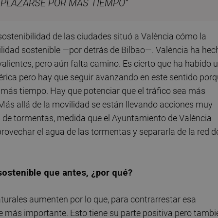
APLAZARSE POR MÁS TIEMPO”
sostenibilidad de las ciudades situó a València cómo la
dad sostenible —por detrás de Bilbao—. València ha hec
lientes, pero aún falta camino. Es cierto que ha habido 
rica pero hay que seguir avanzando en este sentido por
 más tiempo. Hay que potenciar que el tráfico sea más
 Más allá de la movilidad se están llevando acciones muy
s de tormentas, medida que el Ayuntamiento de València
rovechar el agua de las tormentas y separarla de la red d
sostenible que antes, ¿por qué?
aturales aumenten por lo que, para contrarrestar esa
lve más importante. Esto tiene su parte positiva pero tambi