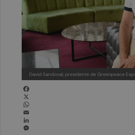
David Sandoval, presidente de Greenpeace Esp
Facebook
X
WhatsApp
Email
LinkedIn
Messenger