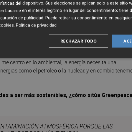
rísticas del dispositivo. Sus elecciones se aplican solo a este sitio
 basarse en el interés legítimo en lugar del consentimiento; tiene 
guración de publicidad
. Puede retirar su consentimiento en cualqu
realismo se enfoca desde el punto de vista económico, que
cookies
.
Política de privacidad
derá de los recursos que cada país tenga. Un claro ejempl
ones hacia las renovables, el turismo… porque sabe que su
RECHAZAR TODO
ACE
, India o Pakistán es más complejo porque tienen una
vida muy diferentes. Las sociedades occidentales no
 me centro en lo ambiental, la energía necesita una
nergías como el petróleo o la nuclear, y en cambio tenem
des a ser más sostenibles, ¿cómo sitúa Greenpeace
CONTAMINACIÓN ATMOSFÉRICA PORQUE LAS