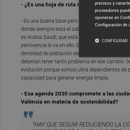
precisos y caracte
- ¿Es una hoja de ruta realista?
proveedores pueden
oponerse en
Confi
- Es una buena base pero se queda corta. Si el 
Configuración de 
donde siempre está el caballo de batalla, depen
es Arabia Saudí, que está desviando sus inversi
CONFIGURAR
pervivencia le va en ello. En países como China
densidad de población elevada y con estilos de 
deberían tener tanto problema en ese cambio. Si
evolución porque somos ultra dependientes de e
capacidad para generar energía limpia.
- Esa agenda 2030 compromete a las ciuda
València en materia de sostenibilidad?
“HAY QUE SEGUIR REDUCIENDO LA 