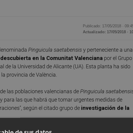
Publicado: 17/05/2018 ·
09:4
Actualizado: 17/05/2018 · 1
 denominada
Pinguicula saetabensis
y perteneciente a una
o
descubierta en la Comunitat Valenciana
por el Grupo
l de la Universidad de Alicante (UA). Esta planta ha sido
n la provincia de València.
 de las poblaciones valencianas de
Pinguicula saetabensi
n y para las que habrá que tomar urgentes medidas de
raciones", según el citado grupo de
investigación de la
able de sus datos
n fragilidad ambiental
, como son las tobas calcáreas, 