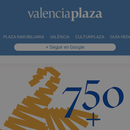
PLAZA INMOBILIARIA
VALÈNCIA
CULTURPLAZA
GUÍA HED
+ Seguir en Google