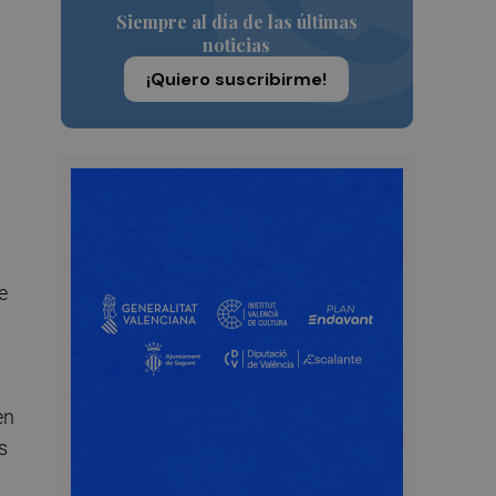
Siempre al día de las últimas
noticias
¡Quiero suscribirme!
e
en
s