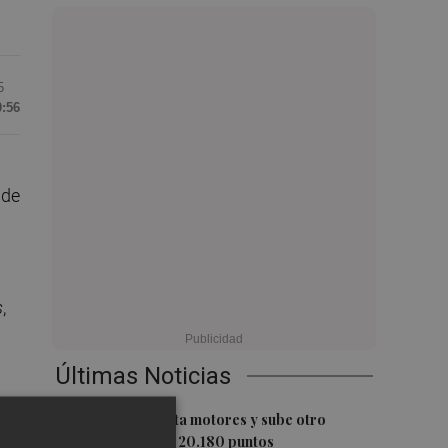
5
0:56
 de
s
,
Últimas Noticias
1
El Ibex 35 aprieta motores y sube otro
0,62%, hasta los 20.180 puntos
y