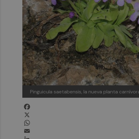
Pinguicula saetabensis, la nueva planta carnívo
Facebook
X
WhatsApp
Email
LinkedIn