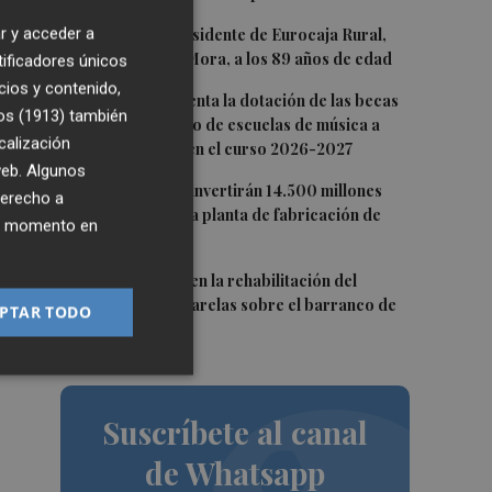
 A
2
r y acceder a
Fallece el expresidente de Eurocaja Rural,
Andrés Gómez Mora, a los 89 años de edad
,
tificadores únicos
cios y contenido,
3
CaixaBank aumenta la dotación de las becas
os (1913)
también
para el alumnado de escuelas de música a
calización
275.000 euros en el curso 2026-2027
las
 web. Algunos
4
Tesla y SpaceX invertirán 14.500 millones
derecho a
para construir la planta de fabricación de
ier momento en
chips Terafab
5
L'Eliana avanza en la rehabilitación del
puente y las pasarelas sobre el barranco de
PTAR TODO
Mandor
Suscríbete al canal
de Whatsapp