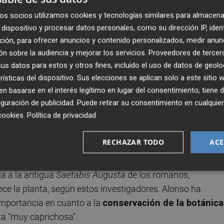
ntal de los ecosistemas", han explicado estos científicos.
os socios utilizamos cookies y tecnologías similares para almacena
ie es un
hito de gran trascendencia no solo científica
dispositivo y procesar datos personales, como su dirección IP, iden
ción, para ofrecer anuncios y contenido personalizados, medir anun
n sobre la audiencia y mejorar los servicios.
Proveedores de tercer
s datos para estos y otros fines, incluido el uso de datos de geolo
des rocosas de naturaleza calcárea, donde hay grietas por 
rísticas del dispositivo. Sus elecciones se aplican solo a este sitio
nato cálcico (tobas). "Solo se conocen unos pocos
 basarse en el interés legítimo en lugar del consentimiento; tiene 
a y Moixent, en el centro sur de la provincia de Valencia,
guración de publicidad
. Puede retirar su consentimiento en cualqu
da", han dicho los profesores de la UA y autores del
cookies
.
Política de privacidad
orín y María Ángeles Alonso
.
RECHAZAR TODO
ACE
a a la antigua
Saetabis Augusta
de los romanos,
ce la planta, según estos investigadores. Alonso ha
importancia en cuanto a la
conservación de la botánica
ta "muy caprichosa".