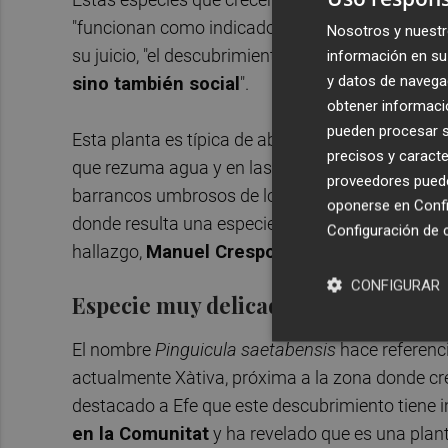
"funcionan como indicadoras de la calidad ambie
Nosotros y nuestr
su juicio, "el descubrimiento de una nueva espec
información en su 
y datos de navega
sino también social
".
obtener informació
pueden procesar su
Esta planta es típica de abrigos, taludes y pare
precisos y caracte
que rezuma agua y en las que se deposita carbo
proveedores pueden
barrancos umbrosos de los alrededores de Enguer
oponerse en
Confi
donde resulta una especie endémica muy localiza
Configuración de 
hallazgo,
Manuel Crespo, Mario Martínez-Az
CONFIGURAR
Especie muy delicada
El nombre
Pinguicula saetabensis
hace referenci
actualmente Xàtiva, próxima a la zona donde cre
destacado a Efe que este descubrimiento tiene 
en la Comunitat
y ha revelado que es una plan