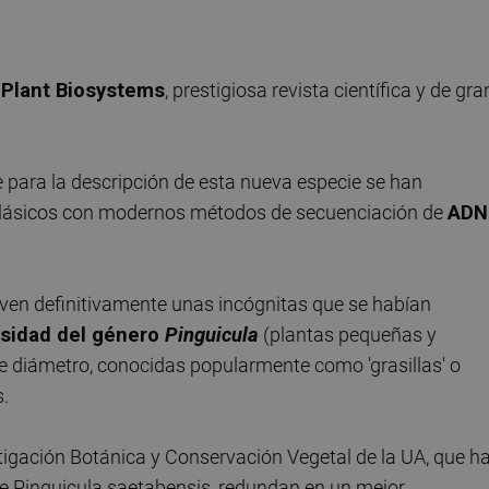
n
Plant Biosystems
, prestigiosa revista científica y de gra
ue para la descripción de esta nueva especie se han
clásicos con modernos métodos de secuenciación de
ADN
elven definitivamente unas incógnitas que se habían
rsidad del género
Pinguicula
(plantas pequeñas y
e diámetro, conocidas popularmente como 'grasillas' o
s.
tigación Botánica y Conservación Vegetal de la UA, que h
ie Pinguicula saetabensis, redundan en un mejor