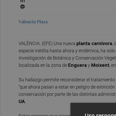
Messenger
Valencia Plaza
VALÈNCIA. (EFE) Una nueva
planta carnívora
,
especie inédita hasta ahora y endémica, ha sid
Investigación de Botánica y Conservación Vegeta
localizada en la zona de
Enguera
y
Moixent
, e
Su hallazgo permite reconsiderar el tratamiento
"que ahora pasan a estar en peligro de extinció
conservación por parte de las distintas administ
UA
.
Uso respons
Estas especies que crecen en
ambientes de gra