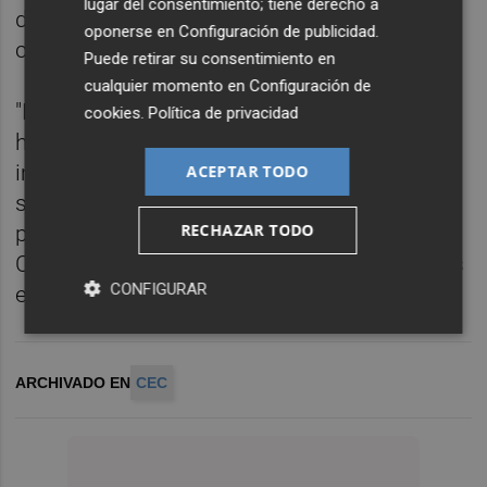
lugar del consentimiento; tiene derecho a
días como si fuera un delincuente de baja
oponerse en
Configuración de publicidad
.
calaña, y eso mina la moral".
Puede retirar su consentimiento en
cualquier momento en
Configuración de
"Nadie somos insustituibles, pues siempre
cookies
.
Política de privacidad
he dicho que las instituciones son más
importantes que las personas", ha
ACEPTAR TODO
sentenciado Roca, quien confía que en
RECHAZAR TODO
pocos meses se solucione la situación de la
CEC y "conmigo o sin mí, siga sirviendo a las
CONFIGURAR
empresas de Castellón y a la provincia".
ARCHIVADO EN
CEC