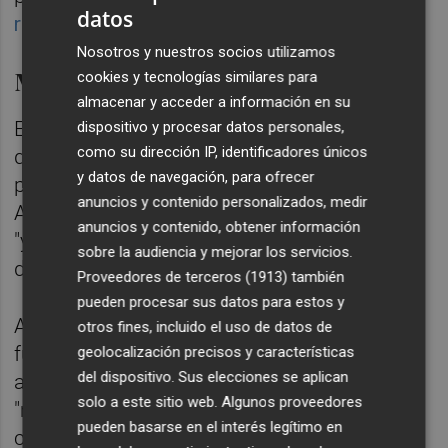
datos
reducción de salarios en varias ocasiones
.
Nosotros y nuestros socios utilizamos
Moción de confianza
cookies y tecnologías similares para
almacenar y acceder a información en su
El presidente de la CEC también ha indicado
dispositivo y procesar datos personales,
como su dirección IP, identificadores únicos
que está estudiando la posibilidad de
y datos de navegación, para ofrecer
presentar una moción de confianza ante la
anuncios y contenido personalizados, medir
Asamblea General de la entidad, puesto que
anuncios y contenido, obtener información
"yo estoy aquí para servir a los empresarios
sobre la audiencia y mejorar los servicios.
de la provincia y no para servirme".
Proveedores de terceros (1913)
también
pueden procesar sus datos para estos y
Al respecto, ha subrayado que todavía tiene
otros fines, incluido el uso de datos de
fuerzas para seguir al frente de la CEC,
geolocalización precisos y características
del dispositivo. Sus elecciones se aplican
aunque ha lamentado que se le esté
solo a este sitio web. Algunos proveedores
"machacando" en algunos medios de
pueden basarse en el interés legítimo en
comunicación, "donde me sacan todos los