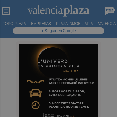
FORO PLAZA
EMPRESAS
PLAZA INMOBILIARIA
VALÈNCIA
+ Seguir en Google