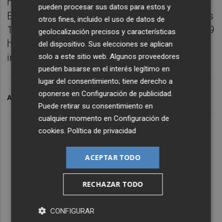
hombres y 530 mujeres. En el caso de
pueden procesar sus datos para estos y
España, de 1.341 solicitudes válidas, de ellos
otros fines, incluido el uso de datos de
1.093 hombres y 298 mujeres. Un total de 39
geolocalización precisos y características
hombres y 28 mujeres españoles fueron
del dispositivo. Sus elecciones se aplican
invitados a las fases finales.
solo a este sitio web. Algunos proveedores
pueden basarse en el interés legítimo en
lugar del consentimiento; tiene derecho a
oponerse en
Configuración de publicidad
.
ARCHIVADO EN
NAU
Puede retirar su consentimiento en
cualquier momento en
Configuración de
cookies
.
Política de privacidad
ACEPTAR TODO
RECHAZAR TODO
CONFIGURAR