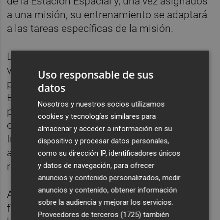
de la Estación Espacial y, una vez asignados
a una misión, su entrenamiento se adaptará
a las tareas específicas de la misión.
La ESA recibió más de 22.500 solicitudes
válidas (17.126 hombres y 5.397 mujeres)
Uso responsable de sus
para el puesto de astronauta de todos los
datos
Estados miembros y miembros asociados
Nosotros y nuestros socios utilizamos
para unirse al cuerpo de astronautas
cookies y tecnologías similares para
europeos en misiones a la Estación Espacial
almacenar y acceder a información en su
Internacional y más allá. Para el puesto de
dispositivo y procesar datos personales,
astronauta con discapacidad física se
como su dirección IP, identificadores únicos
recibieron 257 solicitudes.
y datos de navegación, para ofrecer
anuncios y contenido personalizados, medir
anuncios y contenido, obtener información
A nivel europeo, fueron invitados a la fase
sobre la audiencia y mejorar los servicios.
final para elegir candidatos un total de 831
Proveedores de terceros (1725)
también