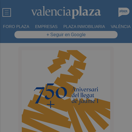
FORO PLAZA
EMPRESAS
PLAZA INMOBILIARIA
VALÈNCIA
+ Seguir en Google