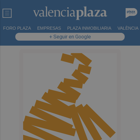
FORO PLAZA
EMPRESAS
PLAZA INMOBILIARIA
VALÈNCIA
+ Seguir en Google