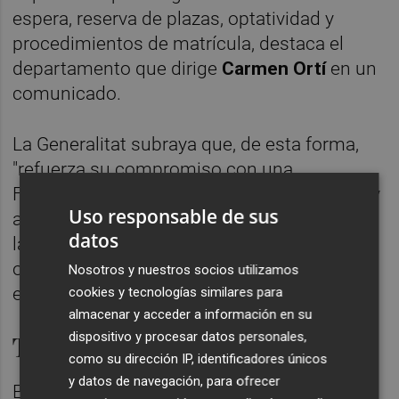
espera, reserva de plazas, optatividad y
procedimientos de matrícula, destaca el
departamento que dirige
Carmen Ortí
en un
comunicado.
La Generalitat subraya que, de esta forma,
"refuerza su compromiso con una
Formación Profesional accesible, moderna y
Uso responsable de sus
alineada con las necesidades del mercado
datos
laboral, ofreciendo a miles de estudiantes la
oportunidad de acceder a una formación
Nosotros y nuestros socios utilizamos
especializada y de alta empleabilidad".
cookies y tecnologías similares para
almacenar y acceder a información en su
dispositivo y procesar datos personales,
Tramitación online
como su dirección IP, identificadores únicos
y datos de navegación, para ofrecer
El proceso de admisión para todas las