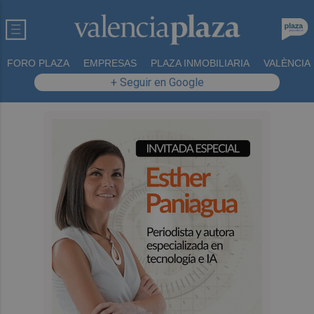
FORO PLAZA
EMPRESAS
PLAZA INMOBILIARIA
VALÈNCIA
+ Seguir en Google