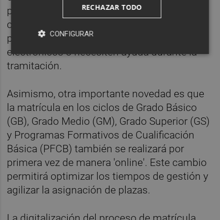
RECHAZAR TODO
públicos y concertados actuarán además
como puntos de apoyo para aquellas
CONFIGURAR
personas que no dispongan de medios
electrónicos o necesiten ayuda durante la
tramitación.
Asimismo, otra importante novedad es que
la matrícula en los ciclos de Grado Básico
(GB), Grado Medio (GM), Grado Superior (GS)
y Programas Formativos de Cualificación
Básica (PFCB) también se realizará por
primera vez de manera 'online'. Este cambio
permitirá optimizar los tiempos de gestión y
agilizar la asignación de plazas.
La digitalización del proceso de matrícula