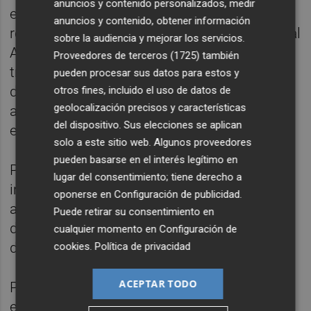
anuncios y contenido personalizados, medir
enseñanzas de Formación Profesional se
anuncios y contenido, obtener información
realizará por vía telemática a través del portal
sobre la audiencia y mejorar los servicios.
Adminova, con el objetivo de agilizar los
Proveedores de terceros (1725)
también
trámites y garantizar la igualdad de acceso
pueden procesar sus datos para estos y
del alumnado. Además, por primera vez, se
otros fines, incluido el uso de datos de
geolocalización precisos y características
aplicará este procedimiento a los cursos de
del dispositivo. Sus elecciones se aplican
especialización.
solo a este sitio web. Algunos proveedores
pueden basarse en el interés legítimo en
Para presentar la solicitud, las personas
lugar del consentimiento; tiene derecho a
interesadas deberán obtener una clave de
oponerse en
Configuración de publicidad
.
admisión mediante sistemas de verificación
Puede retirar su consentimiento en
de identidad como DNI, NIE, certificado
cualquier momento en
Configuración de
digital de la ACCV o Cl@ve.
cookies
.
Política de privacidad
ACEPTAR TODO
Paralelamente, con el fin de evitar la
exclusión digital, los centros educativos