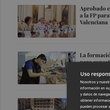
Aprobado el
a la FP par
Valenciana
La formació
para conect
Uso respons
Nosotros y nuestr
información en su 
y datos de navega
Profesores 
obtener informació
pueden procesar su
denunciar l