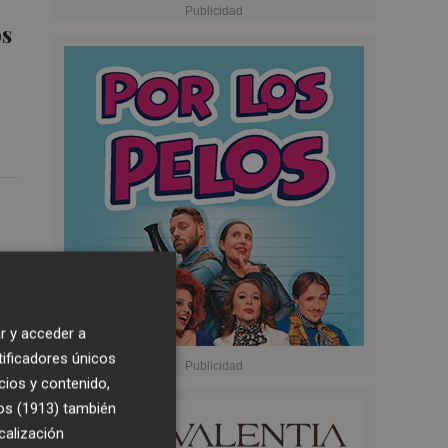
os
r y acceder a
tificadores únicos
cios y contenido,
os (1913)
también
calización