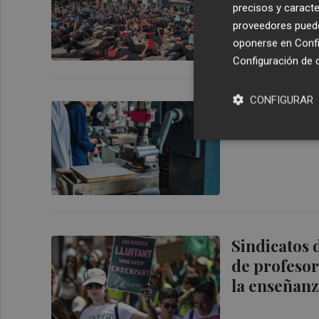
precisos y caracte
Comunitat 
proveedores pueden
oponerse en
Confi
Configuración de 
CONFIGURAR
Educación a
los ciclos 
Sindicatos 
de profesor
la enseñan