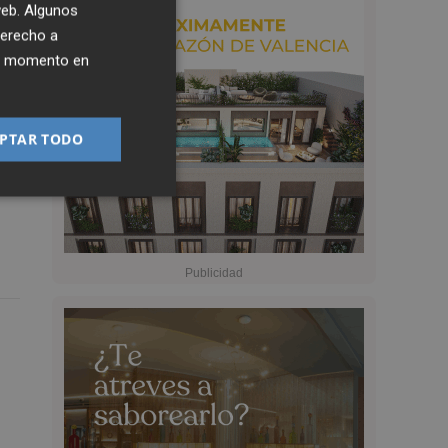
 web. Algunos
derecho a
ier momento en
PTAR TODO