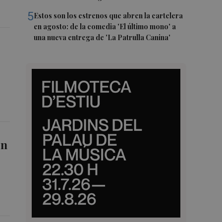
5
Estos son los estrenos que abren la cartelera
en agosto: de la comedia 'El último mono' a
una nueva entrega de 'La Patrulla Canina'
on