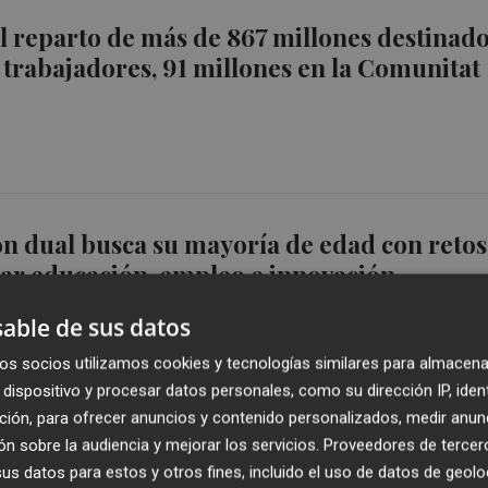
 reparto de más de 867 millones destinad
a trabajadores, 91 millones en la Comunitat
n dual busca su mayoría de edad con retos
ar educación, empleo e innovación
able de sus datos
os socios utilizamos cookies y tecnologías similares para almacena
dispositivo y procesar datos personales, como su dirección IP, iden
ción, para ofrecer anuncios y contenido personalizados, medir anun
simulan "el entierro de la FP pública" para
n sobre la audiencia y mejorar los servicios.
Proveedores de tercer
s datos para estos y otros fines, incluido el uso de datos de geolo
a eliminación de ciclos formativos en la