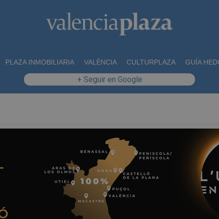
PLAZA INMOBILIARIA
VALÈNCIA
CULTURPLAZA
GUÍA HED
+ Seguir en Google