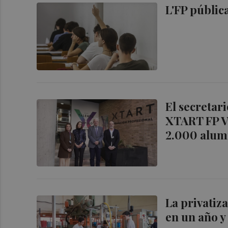
L'FP públic
El secretar
XTART FP Va
2.000 alum
La privatiz
en un año y