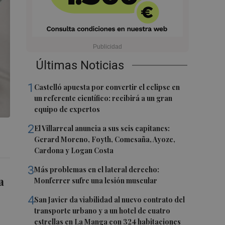
Últimas Noticias
1
Castelló apuesta por convertir el eclipse en
un referente científico: recibirá a un gran
equipo de expertos
2
El Villarreal anuncia a sus seis capitanes:
Gerard Moreno, Foyth, Comesaña, Ayoze,
Cardona y Logan Costa
3
Más problemas en el lateral derecho:
a
Monferrer sufre una lesión muscular
4
San Javier da viabilidad al nuevo contrato del
transporte urbano y a un hotel de cuatro
estrellas en La Manga con 324 habitaciones