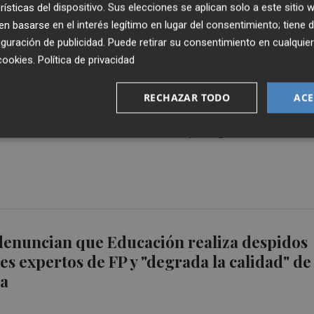
rísticas del dispositivo. Sus elecciones se aplican solo a este sitio
Valenciana
 basarse en el interés legítimo en lugar del consentimiento; tiene 
guración de publicidad
. Puede retirar su consentimiento en cualqu
cookies
.
Política de privacidad
RECHAZAR TODO
ACE
bre el proceso de admisión para acceder a
formativos de Grado Medio y Superior de FP
denuncian que Educación realiza despidos
es expertos de FP y "degrada la calidad" de
za