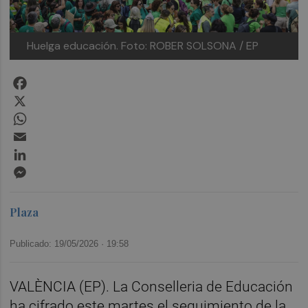
Huelga educación.
Foto: ROBER SOLSONA / EP
Facebook
X
WhatsApp
Email
LinkedIn
Messenger
Plaza
Publicado: 19/05/2026 ·
19:58
VALÈNCIA (EP). La Conselleria de Educación
ha cifrado este martes el seguimiento de la