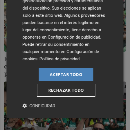
geolocalización precisos y características
del dispositivo. Sus elecciones se aplican
solo a este sitio web. Algunos proveedores
pueden basarse en el interés legítimo en
lugar del consentimiento; tiene derecho a
oponerse en
Configuración de publicidad
.
Puede retirar su consentimiento en
cualquier momento en
Configuración de
Educación y sindicatos se dan un respiro
cookies
.
Política de privacidad
con la pausa de la huelga, pero dejan
pendiente el grueso del acuerdo
ACEPTAR TODO
RECHAZAR TODO
CONFIGURAR