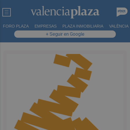
FORO PLAZA
EMPRESAS
PLAZA INMOBILIARIA
VALÈNCIA
+ Seguir en Google