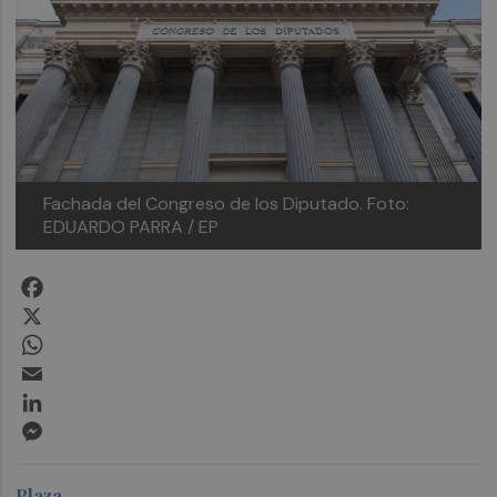
Fachada del Congreso de los Diputado.
Foto:
EDUARDO PARRA / EP
Facebook
X
WhatsApp
Email
LinkedIn
Messenger
Plaza