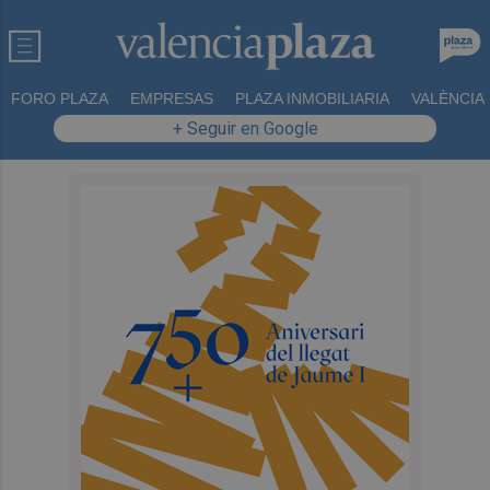
FORO PLAZA
EMPRESAS
PLAZA INMOBILIARIA
VALÈNCIA
+ Seguir en Google