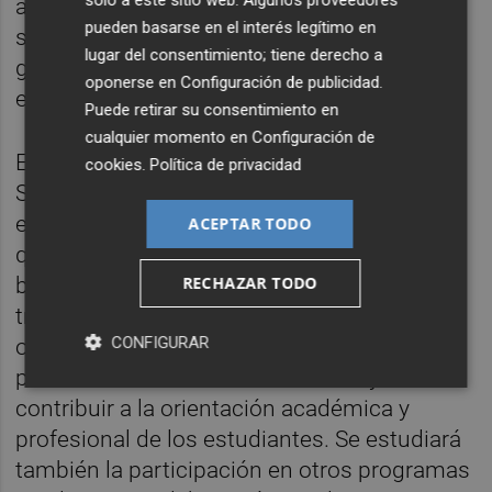
solo a este sitio web. Algunos proveedores
atención a la inclusión y participación de los
pueden basarse en el interés legítimo en
sectores más desfavorecidos, con el fin de
lugar del consentimiento; tiene derecho a
garantizar un acceso equitativo y plural a
oponerse en
Configuración de publicidad
.
este tipo de actividades formativas.
Puede retirar su consentimiento en
cualquier momento en
Configuración de
Entre las acciones dirigidas a la Educación
cookies
.
Política de privacidad
Secundaria, el Congreso propone participar
en el programa 4º ESO + Empresa, iniciativa
ACEPTAR TODO
que permite realizar estancias educativas
breves en empresas e instituciones (entre
RECHAZAR TODO
tres y cinco días consecutivos), con el
CONFIGURAR
objetivo de acercar la institución
parlamentaria al ámbito educativo y
contribuir a la orientación académica y
profesional de los estudiantes. Se estudiará
también la participación en otros programas