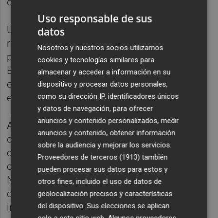
democrática.
Uso responsable de sus
Una vez finalizada esta fase y evaluados sus
datos
resultados, se ejecutará el segundo
Nosotros y nuestros socios utilizamos
proyecto, destinado al tercer ciclo de
cookies y tecnologías similares para
Educación Primaria y a la ESO, estructurado
almacenar y acceder a información en su
en tres paquetes diferenciados por nivel
dispositivo y procesar datos personales,
como su dirección IP, identificadores únicos
educativo.
y datos de navegación, para ofrecer
anuncios y contenido personalizados, medir
Asimismo, se ha acordado la organización
anuncios y contenido, obtener información
de debates estudiantiles en colaboración
sobre la audiencia y mejorar los servicios.
con entidades como UNICEF, que, en su
Proveedores de terceros (1913)
también
condición de agencia del sistema de
pueden procesar sus datos para estos y
Naciones Unidas, integra y coordina a
otros fines, incluido el uso de datos de
diversas organizaciones sectoriales. Estas
geolocalización precisos y características
del dispositivo. Sus elecciones se aplican
iniciativas se diseñarán prestando especial