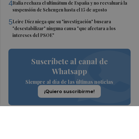
4
Italia rechaza el ultimátum de España y no reevaluará la
suspensión de Schengen hasta el 15 de agosto
5
Leire Díez niega que su "investigación" buscara
"desestabilizar" ninguna causa "que afectara a los
intereses del PSOE"
Suscríbete al canal de
Whatsapp
Siempre al día de las últimas noticias
¡Quiero suscribirme!