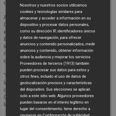
docente.
Nosotros y nuestros socios utilizamos
cookies y tecnologías similares para
Asimismo, ha destacado que "el actual
almacenar y acceder a información en su
Consell está haciendo el mayor esfuerzo
dispositivo y procesar datos personales,
como su dirección IP, identificadores únicos
educativo de los últimos años", con más de
y datos de navegación, para ofrecer
8.000 docentes incorporados en la
anuncios y contenido personalizados, medir
legislatura, una inversión anual récord y el
anuncios y contenido, obtener información
mayor plan de infraestructuras educativas
sobre la audiencia y mejorar los servicios.
de la historia reciente.
Proveedores de terceros (1913)
también
pueden procesar sus datos para estos y
"Solo en reconstrucción escolar tras la dana
otros fines, incluido el uso de datos de
la Generalitat está asumiendo en solitario
geolocalización precisos y características
cerca de 170 millones de euros mientras el
del dispositivo. Sus elecciones se aplican
solo a este sitio web. Algunos proveedores
Gobierno de España sigue desaparecido", ha
pueden basarse en el interés legítimo en
lamentado.
lugar del consentimiento; tiene derecho a
oponerse en
Configuración de publicidad
.