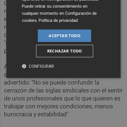
Gascó ha subrayado que la Conselleria
Puede retirar su consentimiento en
mantiene abierta la negociación, en la que
cualquier momento en
Configuración de
estaría incluida la propuesta para avanzar en
cookies
.
Política de privacidad
mejoras salariales. Algo que, durante los
ocho años del Botànic, PSPV y Compromís
ACEPTAR TODO
"rechazaron hasta cinco veces", ha
puntualizado.
RECHAZAR TODO
Así, la popular ha recalcado el "apoyo
CONFIGURAR
absoluto" del PPCV con los docentes y ha
advertido: "No se puede confundir la
cerrazón de las siglas sindicales con el sentir
de unos profesionales que lo que quieren es
trabajar con mejores condiciones, menos
burocracia y estabilidad".