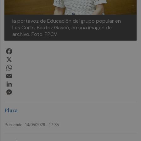
la portavoz de Educación del grupo popular en
Les Corts, Beatriz Gascó, en una imagen de
archivo.
Foto: PPCV
Facebook
X
WhatsApp
Email
LinkedIn
Messenger
Plaza
Publicado: 14/05/2026 ·
17:35