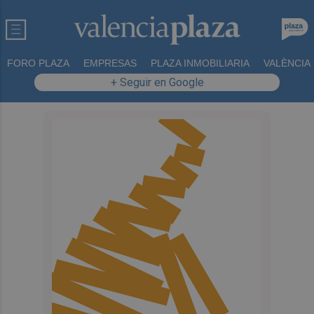
FORO PLAZA
EMPRESAS
PLAZA INMOBILIARIA
VALÈNCIA
+ Seguir en Google