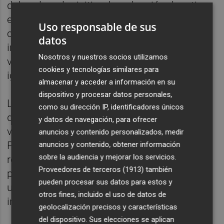
del poder adquisitivo, la reducción de ratios,
el refuerzo de plantillas, la disminución de la
Uso responsable de sus
carga burocrática, la mejora de
datos
infraestructuras y la defensa efectiva del
Nosotros y nuestros socios utilizamos
valenciano como lengua de cohesión,
cookies y tecnologías similares para
igualdad y calidad educativa.
almacenar y acceder a información en su
dispositivo y procesar datos personales,
La coordinadora general de Esquerra Unida
como su dirección IP, identificadores únicos
del País Valencià,
Rosa Pérez Garijo
, ha
y datos de navegación, para ofrecer
valorado la decisión unánime del Consell
anuncios y contenido personalizados, medir
Polític Nacional como "un respaldo claro y
anuncios y contenido, obtener información
sobre la audiencia y mejorar los servicios.
rotundo a la comunidad educativa y a un
Proveedores de terceros (1913)
también
profesorado que lleva años resistiendo ante
pueden procesar sus datos para estos y
un Consell que ha optado por el bloqueo y la
otros fines, incluido el uso de datos de
imposición unilateral".
geolocalización precisos y características
del dispositivo. Sus elecciones se aplican