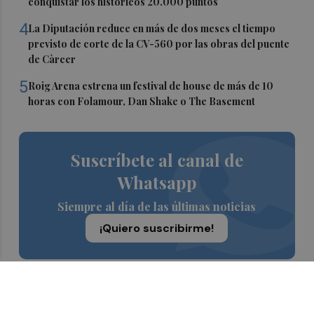
conquistar los históricos 20.000 puntos
4
La Diputación reduce en más de dos meses el tiempo
previsto de corte de la CV-560 por las obras del puente
de Càrcer
5
Roig Arena estrena un festival de house de más de 10
horas con Folamour, Dan Shake o The Basement
Suscríbete al canal de
Whatsapp
Siempre al día de las últimas noticias
¡Quiero suscribirme!