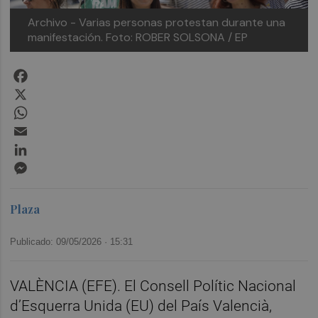
Archivo - Varias personas protestan durante una
manifestación.
Foto: ROBER SOLSONA / EP
Facebook
X
WhatsApp
Email
LinkedIn
Messenger
Plaza
Publicado: 09/05/2026 ·
15:31
VALÈNCIA (EFE). El Consell Polític Nacional
d’Esquerra Unida (EU) del País Valencià,