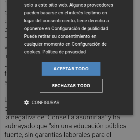
"No estamos ante un conflicto inevitable ni
solo a este sitio web. Algunos proveedores
puntual. Estamos ante una ofensiva política
pueden basarse en el interés legítimo en
deliberada contra lo público, que precariza al
lugar del consentimiento; tiene derecho a
oponerse en
Configuración de publicidad
.
profesorado, hunde las condiciones
Puede retirar su consentimiento en
materiales de la enseñanza y margina el
cualquier momento en
Configuración de
valenciano como lengua propia. La huelga
cookies
.
Política de privacidad
indefinida que comienza el 11 de mayo es
una respuesta legítima y necesaria ante la
ACEPTAR TODO
falta de voluntad negociadora de la
administración", ha afirmado.
RECHAZAR TODO
La dirigente de EUPV ha insistido en que "el
CONFIGURAR
problema no es la falta de propuestas, sino
la negativa del Consell a asumirlas" y ha
subrayado que "sin una educación pública
fuerte, sin garantías laborales para el