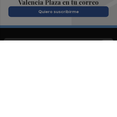
Valencia Plaza en tu correo
Quiero suscribirme
Suscríbete al Boletín
Todos los días a primera hora en tu email
¡Quiero suscribirme!
Síguenos en redes
Valencia Plaza, desde cualquier medio