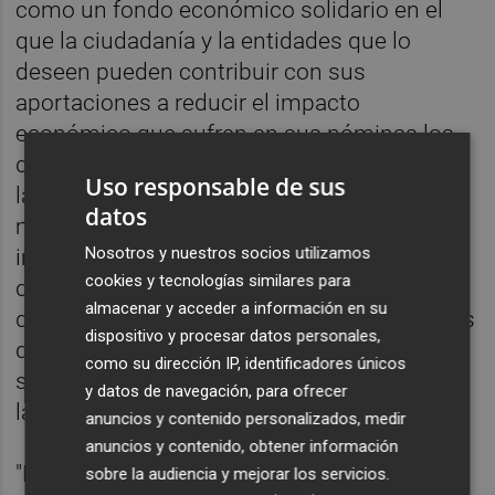
como un fondo económico solidario en el
que la ciudadanía y la entidades que lo
deseen pueden contribuir con sus
aportaciones a reducir el impacto
económico que sufren en sus nóminas los
docentes en huelga por las jornadas
Uso responsable de sus
laborales que no realizadas. "Este
datos
mecanismo supone una herramienta
Nosotros y nuestros socios utilizamos
indispensable para poder garantizar el
cookies y tecnologías similares para
derecho a huelga de todos y todas las
almacenar y acceder a información en su
docentes y para animar a aquellos y aquellas
dispositivo y procesar datos personales,
que por motivos económicos no puedan
como su dirección IP, identificadores únicos
seguir", señalaron fuentes de la CADPV tras
y datos de navegación, para ofrecer
la puesta en marcha de la iniciativa.
anuncios y contenido personalizados, medir
anuncios y contenido, obtener información
"Es una colaboración abierta a todo el
sobre la audiencia y mejorar los servicios.