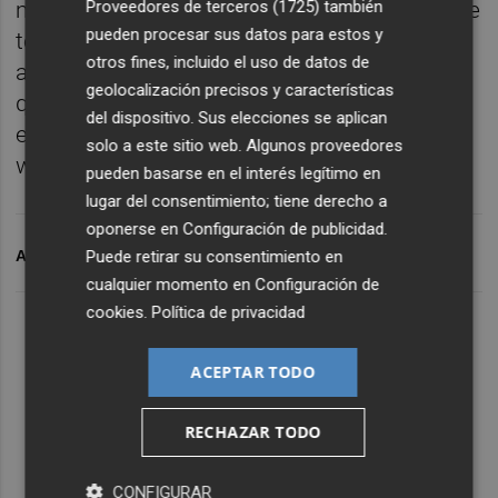
Proveedores de terceros (1725)
también
mundo, la educación es una cuestión vital de
pueden procesar sus datos para estos y
toda la sociedad", apuntaron desde las
otros fines, incluido el uso de datos de
asambleas de docentes, que invitan a
geolocalización precisos y características
quienes quieran conocer más detalles de
del dispositivo. Sus elecciones se aplican
esta iniciativa a visitar su
solo a este sitio web. Algunos proveedores
web
https://cadpv.org/caixa-de-resistencia
.
pueden basarse en el interés legítimo en
lugar del consentimiento; tiene derecho a
oponerse en
Configuración de publicidad
.
Puede retirar su consentimiento en
ARCHIVADO EN
EDUCACIÓN
HUELGA EDUCACIÓN
cualquier momento en
Configuración de
cookies
.
Política de privacidad
ACEPTAR TODO
RECHAZAR TODO
CONFIGURAR