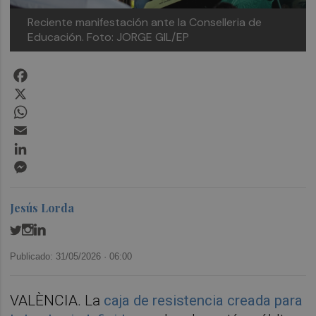
Reciente manifestación ante la Conselleria de
Educación.
Foto: JORGE GIL/EP
Facebook
X
WhatsApp
Email
LinkedIn
Messenger
Jesús Lorda
Publicado: 31/05/2026 ·
06:00
VALÈNCIA. La
caja de resistencia creada para