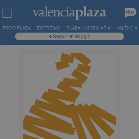
FORO PLAZA
EMPRESAS
PLAZA INMOBILIARIA
VALÈNCIA
+ Seguir en Google