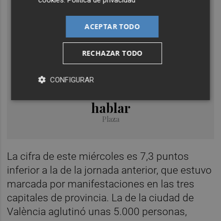
ACEPTAR TODO
Educación
RECHAZAR TODO
La acampada docente en la
plaza de la Virgen seguirá
CONFIGURAR
hasta que Educación acepte
hablar
Plaza
La cifra de este miércoles es 7,3 puntos
inferior a la de la jornada anterior, que estuvo
marcada por manifestaciones en las tres
capitales de provincia. La de la ciudad de
València aglutinó unas 5.000 personas,