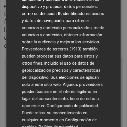
este miércoles no estaba previsto ningún
dispositivo y procesar datos personales,
tipo de acción reivindicativa, por lo que el
como su dirección IP, identificadores únicos
y datos de navegación, para ofrecer
foco de las protestas se ha concentrado en
anuncios y contenido personalizados, medir
la Plaza de la Virgen de València, donde hay
anuncios y contenido, obtener información
una acampada indefinida con decenas de
sobre la audiencia y mejorar los servicios.
docentes.
Proveedores de terceros (1913)
también
pueden procesar sus datos para estos y
otros fines, incluido el uso de datos de
geolocalización precisos y características
del dispositivo. Sus elecciones se aplican
solo a este sitio web. Algunos proveedores
pueden basarse en el interés legítimo en
lugar del consentimiento; tiene derecho a
oponerse en
Configuración de publicidad
.
Puede retirar su consentimiento en
cualquier momento en
Configuración de
cookies
.
Política de privacidad