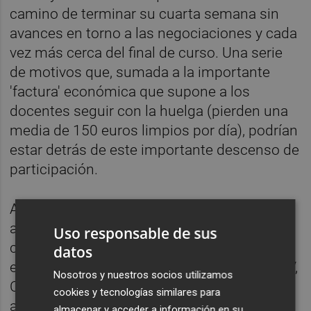
camino de terminar su cuarta semana sin
avances en torno a las negociaciones y cada
vez más cerca del final de curso. Una serie
de motivos que, sumada a la importante
'factura' económica que supone a los
docentes seguir con la huelga (pierden una
media de 150 euros limpios por día), podrían
estar detrás de este importante descenso de
participación.
A ello, además, se suma la reducción de los
actos reivindicativos para esta semana, tal y
Uso responsable de sus
como reclamó el profesorado en la última
datos
encuesta realizada por los sindicatos STEPV,
Nosotros y nuestros socios utilizamos
CCOO y UGT, las tres fuerzas que mantienen
cookies y tecnologías similares para
activa la huelga indefinida. De hecho, para
almacenar y acceder a información en su