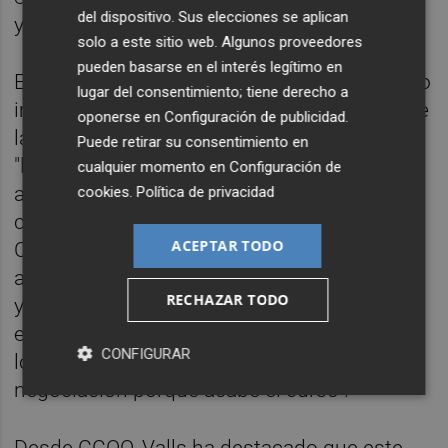
del dispositivo. Sus elecciones se aplican
y poder "controlarla" desde los sindicatos.
solo a este sitio web. Algunos proveedores
pueden basarse en el interés legítimo en
El coordinador de STEPV también ha restado
lugar del consentimiento; tiene derecho a
importancia a que el curso educativo finalice
oponerse en
Configuración de publicidad
.
la semana que viene, ya que considera que
Puede retirar su consentimiento en
"la negociación no tiene por qué estancarse"
cualquier momento en
Configuración de
aunque haya acabado. "De hecho, en julio es
cookies
.
Política de privacidad
cuando más negociaciones hacemos en la
ACEPTAR TODO
Conselleria, porque se tienen que cerrar las
adjudicaciones, las comisiones de servicios
RECHAZAR TODO
y las instrucciones de inicio de curso. Julio
es un mes muy intenso de negociación, por
CONFIGURAR
lo que no hay problema y no se acaba la
negociación porque acabe el curso".
Desde CCOO, Valls ha destacado que este