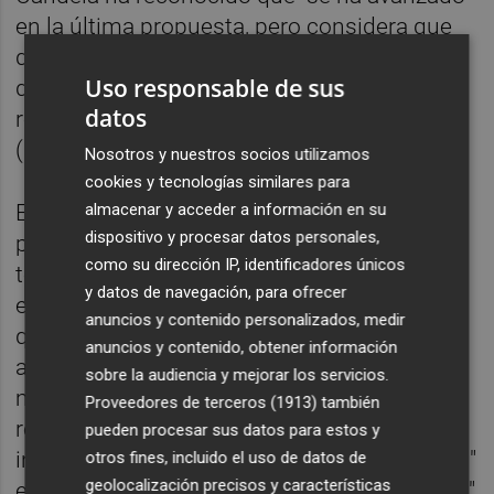
en la última propuesta, pero considera que
debería ir más, al igual que en las plantillas
Uso responsable de sus
docentes para "recuperar las que se
datos
recortaron de escuelas oficiales de idiomas
(EOI) y de conservatorios".
Nosotros y nuestros socios utilizamos
cookies y tecnologías similares para
almacenar y acceder a información en su
En este contexto, preguntado por las dos
dispositivo y procesar datos personales,
posibilidades de suspender la huelga
como su dirección IP, identificadores únicos
temporalmente o desconvocarla, ha
y datos de navegación, para ofrecer
explicado que esto último supondría tener
anuncios y contenido personalizados, medir
que volver a anunciarla con diez días de
anuncios y contenido, obtener información
antelación si se decidiera volver a convocar,
sobre la audiencia y mejorar los servicios.
mientras si se suspendiera se podría
Proveedores de terceros (1913)
también
retomar "al día siguiente" y "de forma
pueden procesar sus datos para estos y
inmediata". A su juicio, tiene "más beneficios"
otros fines, incluido el uso de datos de
geolocalización precisos y características
esta segunda opción para no "perder tiempo"