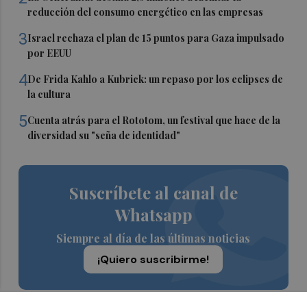
reducción del consumo energético en las empresas
3
Israel rechaza el plan de 15 puntos para Gaza impulsado
por EEUU
4
De Frida Kahlo a Kubrick: un repaso por los eclipses de
la cultura
5
Cuenta atrás para el Rototom, un festival que hace de la
diversidad su "seña de identidad"
Suscríbete al canal de
Whatsapp
Siempre al día de las últimas noticias
¡Quiero suscribirme!