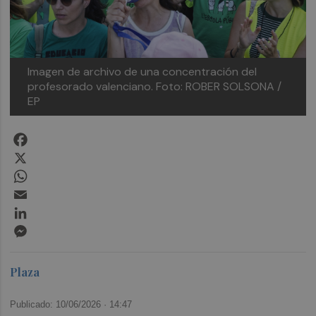
Imagen de archivo de una concentración del
profesorado valenciano.
Foto: ROBER SOLSONA /
EP
Facebook
X
WhatsApp
Email
LinkedIn
Messenger
Plaza
Publicado: 10/06/2026 ·
14:47