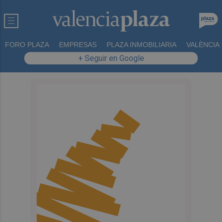
FORO PLAZA
EMPRESAS
PLAZA INMOBILIARIA
VALÈNCIA
+ Seguir en Google