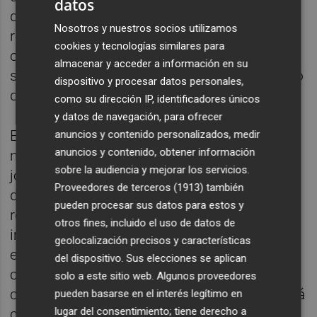
datos
debería acogerlo por ser "una capital
Nosotros y nuestros socios utilizamos
referente de la resiliencia ante el cambio
cookies y tecnologías similares para
climático" y destacaba "la oportunidad" que
almacenar y acceder a información en su
supone para convertir la ciudad en un centro
dispositivo y procesar datos personales,
de innovación climática mundial.
como su dirección IP, identificadores únicos
y datos de navegación, para ofrecer
En el debate de estado de la ciudad, Ribó ha
anuncios y contenido personalizados, medir
anuncios y contenido, obtener información
mencionado un "ensayo innovador" sobre la
sobre la audiencia y mejorar los servicios.
jornada laboral de cuatro días que también
Proveedores de terceros (1913)
también
dirigirá Las Naves. "Hemos empezado las
pueden procesar sus datos para estos y
reuniones con agentes sociales y sectores
otros fines, incluido el uso de datos de
implicados para implementar una
geolocalización precisos y características
experiencia innovadora de la jornada de
del dispositivo. Sus elecciones se aplican
cuatro días durante un mes en nuestra
solo a este sitio web. Algunos proveedores
ciudad", ha señalado."Esta iniciativa permitirá
pueden basarse en el interés legítimo en
lugar del consentimiento; tiene derecho a
comprobar indicadores de bienestar, ocio,