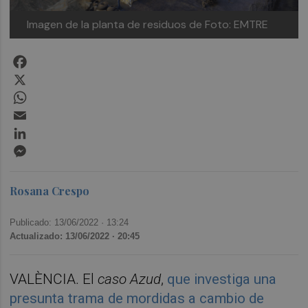
Imagen de la planta de residuos de Foto: EMTRE
Facebook
X
WhatsApp
Email
LinkedIn
Messenger
Rosana Crespo
Publicado: 13/06/2022 ·
13:24
Actualizado: 13/06/2022 · 20:45
VALÈNCIA. El
caso Azud
,
que investiga una
presunta trama de mordidas a cambio de