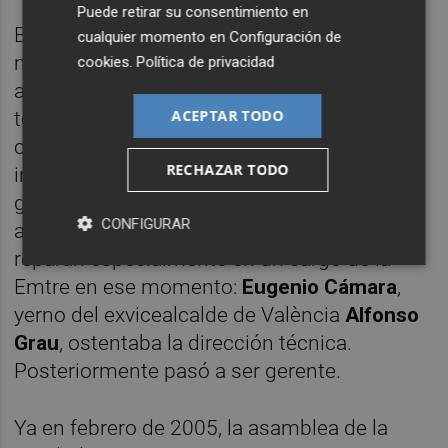
Puede retirar su consentimiento en
Ese mismo año se convocó concurso,
cualquier momento en
Configuración de
mediante procedimiento abierto, y se
cookies
.
Política de privacidad
aprobaron los pliegos administrativos y
ACEPTAR TODO
técnicos para la adjudicación mediante
concesión del proyecto de gestión de la
RECHAZAR TODO
instalación que existe actualmente y la
gestión de ecoparques como prestación
CONFIGURAR
adicional. Los investigadores de
Azud
reparan especialmente en un cargo de la
Emtre en ese momento:
Eugenio Cámara
,
yerno del exvicealcalde de València
Alfonso
Grau
, ostentaba la dirección técnica.
Posteriormente pasó a ser gerente.
Ya en febrero de 2005, la asamblea de la