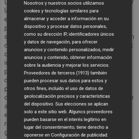
La planta de Los Hornillos fue promovida por
Nosotros y nuestros socios utilizamos
la Emtre, que se constituyó en 2001 con la
cookies y tecnologías similares para
edil
popular
María Jesús Puchalt como
almacenar y acceder a información en su
dispositivo y procesar datos personales,
primera presidenta. En noviembre de 2003
como su dirección IP, identificadores únicos
se produjo el primer proceso de adjudicación
y datos de navegación, para ofrecer
del proyecto de gestión de la planta de Quart
anuncios y contenido personalizados, medir
de Poblet, pero los proyectos presentados
anuncios y contenido, obtener información
incumplían algún aspecto sustancial del
sobre la audiencia y mejorar los servicios.
plan zonal según la empresa consultora
Proveedores de terceros (1913)
también
contratada. De manera que en 2004 se
pueden procesar sus datos para estos y
propuso de nuevo la licitación del proyecto
otros fines, incluido el uso de datos de
geolocalización precisos y características
de gestión de la instalación y la subsiguiente
del dispositivo. Sus elecciones se aplican
adjudicación mediante concesión de la
solo a este sitio web. Algunos proveedores
ejecución y explotación de una planta de
pueden basarse en el interés legítimo en
residuos en el emplazamiento de la
lugar del consentimiento; tiene derecho a
gestionada por
Fervasa
.
oponerse en
Configuración de publicidad
.