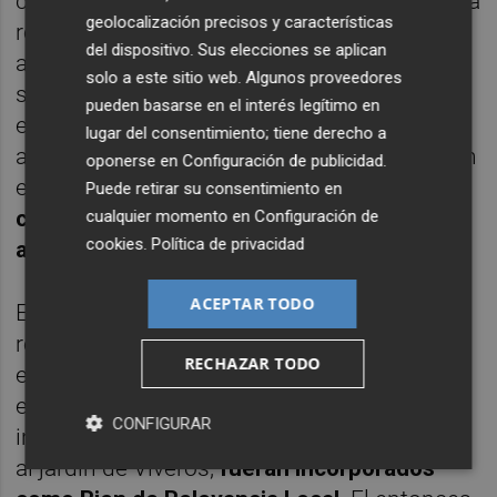
cerca estuvo de ser demolido el inmueble. La
geolocalización precisos y características
revisión del catálogo del PGOU se había
del dispositivo. Sus elecciones se aplican
aprobado dos años antes, en 2008, y había
solo a este sitio web. Algunos proveedores
sido remitida a la Conselleria de Cultura. En
pueden basarse en el interés legítimo en
este nuevo documento el consistorio sí
lugar del consentimiento; tiene derecho a
aceptaba la descatalogación del chalet y con
oponerse en
Configuración de publicidad
.
ello
permitía que se derruyera para
Puede retirar su consentimiento en
construir en su lugar el edificio de ocho
cualquier momento en
Configuración de
cookies
.
Política de privacidad
alturas.
ACEPTAR TODO
El Grupo Municipal Socialista denunció esta
recalificación por el alto componente
RECHAZAR TODO
especulativo que tenía y propuso que tanto
este chalet como el resto de los ubicados al
CONFIGURAR
inicio de la Avenida de Blasco Ibáñez, frente
al jardín de Viveros,
fueran incorporados