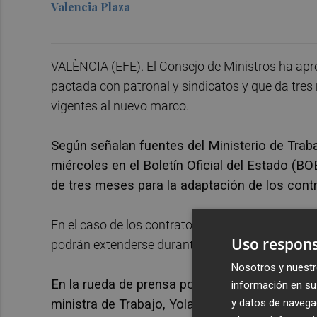
Valencia Plaza
VALÈNCIA (EFE). El Consejo de Ministros ha apro
pactada con patronal y sindicatos y que da tre
vigentes al nuevo marco.
Según señalan fuentes del Ministerio de Traba
miércoles en el Boletín Oficial del Estado (BO
de tres meses para la adaptación de los cont
En el caso de los contratos de la modalidad de 
Uso respons
podrán extenderse durante seis meses más desde
Nosotros y nuestr
En la rueda de prensa posterior al Consejo de
información en su 
ministra de Trabajo, Yolanda Díaz, ha defend
y datos de navega