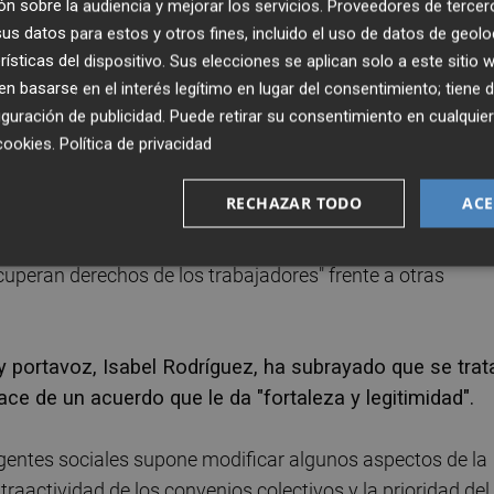
n sobre la audiencia y mejorar los servicios.
Proveedores de tercer
 cambiar la vida de la gente".
s datos para estos y otros fines, incluido el uso de datos de geolo
rísticas del dispositivo. Sus elecciones se aplican solo a este sitio
ontrato que no sea basura en la vida", ha afirmado Díaz
 basarse en el interés legítimo en lugar del consentimiento; tiene 
ales para sellar el acuerdo y que ha mostrado su
guración de publicidad
. Puede retirar su consentimiento en cualqu
parlamentaria de la norma.
cookies
.
Política de privacidad
os de los trabajadores
RECHAZAR TODO
ACE
erno y de esta legislatura", ha señalado la vicepresidenta
cuperan derechos de los trabajadores" frente a otras
al y portavoz, Isabel Rodríguez, ha subrayado que se trat
ce de un acuerdo que le da "fortaleza y legitimidad".
gentes sociales supone modificar algunos aspectos de la
ltraactividad de los convenios colectivos y la prioridad del