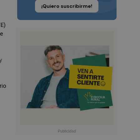
¡Quiero suscribirme!
TE)
ce
y
rio