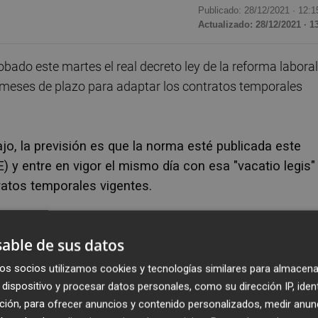
Publicado: 28/12/2021 ·
12:1
Actualizado: 28/12/2021 · 1
bado este martes el real decreto ley de la reforma laboral
s meses de plazo para adaptar los contratos temporales
jo, la previsión es que la norma esté publicada este
E) y entre en vigor el mismo día con esa "vacatio legis"
ratos temporales vigentes.
obra y servicio, que desaparece con la nueva normativa,
able de sus datos
 la entrada en vigor de la norma.
os socios utilizamos cookies y tecnologías similares para almacena
 Ministros, la vicepresidenta segunda del Gobierno y
dispositivo y procesar datos personales, como su dirección IP, iden
ido que esta reforma supone "pasar página a la
ción, para ofrecer anuncios y contenido personalizados, medir anun