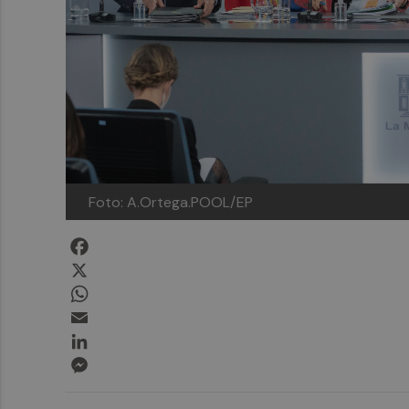
Foto: A.Ortega.POOL/EP
Facebook
X
WhatsApp
Email
LinkedIn
Messenger