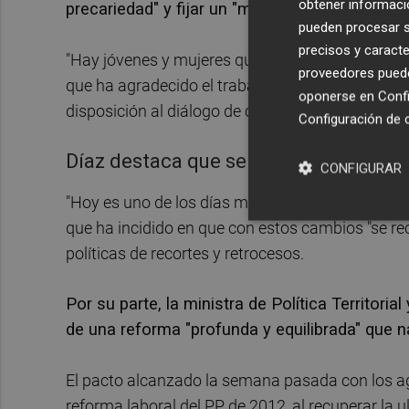
obtener informació
precariedad" y fijar un "marco laboral que va a
pueden procesar su
precisos y caracte
"Hay jóvenes y mujeres que no han conocido un c
proveedores pueden
que ha agradecido el trabajo de los agentes soci
oponerse en
Confi
disposición al diálogo de cara a la tramitación 
Configuración de 
Díaz destaca que se recuperan derech
CONFIGURAR
"Hoy es uno de los días más importantes del Gobi
que ha incidido en que con estos cambios "se re
políticas de recortes y retrocesos.
Por su parte, la ministra de Política Territori
de una reforma "profunda y equilibrada" que na
El pacto alcanzado la semana pasada con los a
reforma laboral del PP de 2012, al recuperar la u