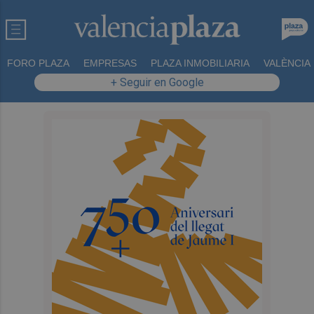
FORO PLAZA
EMPRESAS
PLAZA INMOBILIARIA
VALÈNCIA
+ Seguir en Google