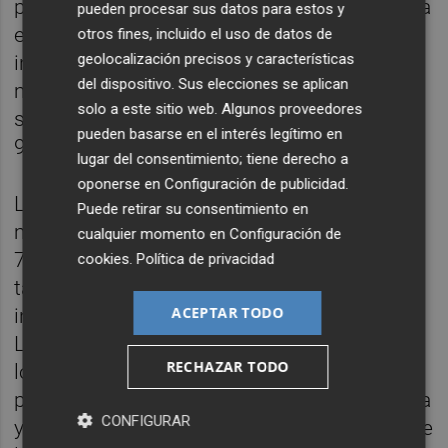
pisos en cada una. Otro terreno se encuentra
pueden procesar sus datos para estos y
en la calle L’Horta de Silla para los 41
otros fines, incluido el uso de datos de
geolocalización precisos y características
inmuebles previstos en el municipio,
del dispositivo. Sus elecciones se aplican
mientras que los dos últimos están en el
solo a este sitio web. Algunos proveedores
sector de La Torre de València para 96, 95 y
pueden basarse en el interés legítimo en
96 viviendas en cada una.
lugar del consentimiento; tiene derecho a
oponerse en
Configuración de publicidad
.
La previsión es abrir la convocatoria este
Puede retirar su consentimiento en
mismo mes de junio y dar un plazo de unos
cualquier momento en
Configuración de
70 días para la presentación de ofertas,
cookies
.
Política de privacidad
tanto por parte de empresas a título
ACEPTAR TODO
individual como de forma conjunta en UTE.
La pretensión de la Conselleria no solo es
RECHAZAR TODO
lograr una gran concurrencia, sino que este
programa favorezca la generación de riqueza
CONFIGURAR
y empleo en la autonomía con propuestas de