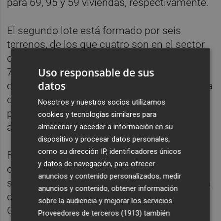
para 69, 95 y 59 viviendas, respectivamente.
El segundo lote está formado por seis
terrenos, de los que cuatro son en el sector
de L'Alquería en Sant Joan para construir 68,
Uso responsable de sus
79, 68 y 74 inmuebles en cada uno. Los
datos
otros dos suelos se ubican en la calle Huerta
de San Vicente del Raspeig y en ellos la
Nosotros y nuestros socios utilizamos
previsión es levantar 16 y 20 pisos para
cookies y tecnologías similares para
alquiler asequible.
almacenar y acceder a información en su
dispositivo y procesar datos personales,
como su dirección IP, identificadores únicos
Finalmente, el último paquete del concurso
y datos de navegación, para ofrecer
consta de seis superficies, todas ellas
anuncios y contenido personalizados, medir
situadas en la provincia de Valencia. Así, son
anuncios y contenido, obtener información
dos parcelas en el sector de Santa Anna de
sobre la audiencia y mejorar los servicios.
Gandia en las que se podrán construir 61
Proveedores de terceros (1913)
también