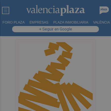
FORO PLAZA
EMPRESAS
PLAZA INMOBILIARIA
VALÈNCIA
+ Seguir en Google