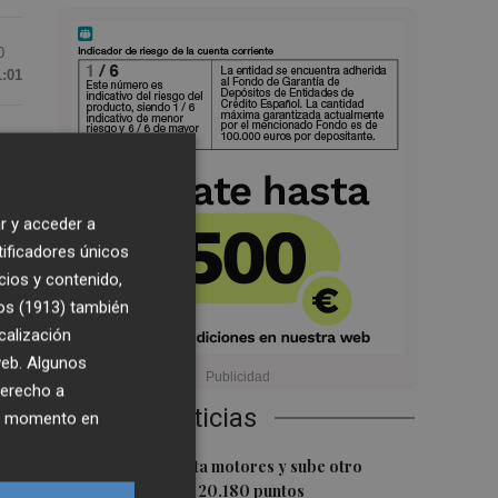
0
1:01
lo
r y acceder a
tificadores únicos
de
cios y contenido,
,
os (1913)
también
calización
 web. Algunos
derecho a
Últimas Noticias
ier momento en
1
El Ibex 35 aprieta motores y sube otro
0,62%, hasta los 20.180 puntos