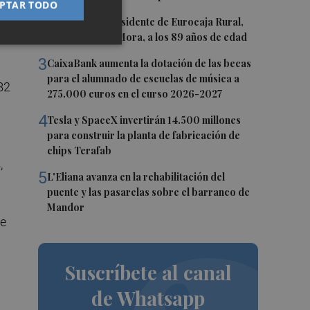
PTAR TODO
2
Fallece el expresidente de Eurocaja Rural,
Andrés Gómez Mora, a los 89 años de edad
3
CaixaBank aumenta la dotación de las becas
para el alumnado de escuelas de música a
82
275.000 euros en el curso 2026-2027
4
Tesla y SpaceX invertirán 14.500 millones
para construir la planta de fabricación de
chips Terafab
,
5
L'Eliana avanza en la rehabilitación del
puente y las pasarelas sobre el barranco de
Mandor
de
Suscríbete al canal
de Whatsapp