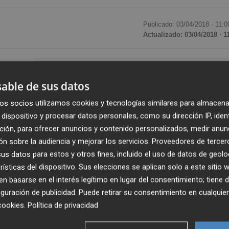
Publicado: 03/04/2018 ·
11:0
Actualizado: 03/04/2018 · 1
 un presupuesto de 552,72 millones de euros para 2018, 
n el ejercicio precedente, según consta en el proyecto de
able de sus datos
ntado este martes.
os socios utilizamos cookies y tecnologías similares para almacena
dispositivo y procesar datos personales, como su dirección IP, iden
 gobierna Luis María Linde ascienden a 507,82 millones 
ción, para ofrecer anuncios y contenido personalizados, medir anun
erior, mientras que las inversiones se incrementan un 2,9%
n sobre la audiencia y mejorar los servicios.
Proveedores de tercer
oyectos del Eurosistema disminuye un 6,5%, hasta 720.000
s datos para estos y otros fines, incluido el uso de datos de geolo
rísticas del dispositivo. Sus elecciones se aplican solo a este sitio
 basarse en el interés legítimo en lugar del consentimiento; tiene 
guración de publicidad
. Puede retirar su consentimiento en cualqu
ción destinada a los gastos de personal del Banco de
cookies
.
Política de privacidad
 263,38 millones de euros, mientras que para gastos en
nes de euros, un 7% más.