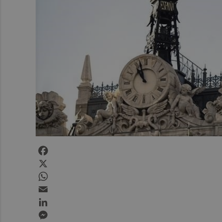
Facebook
X
WhatsApp
Email
LinkedIn
Messenger