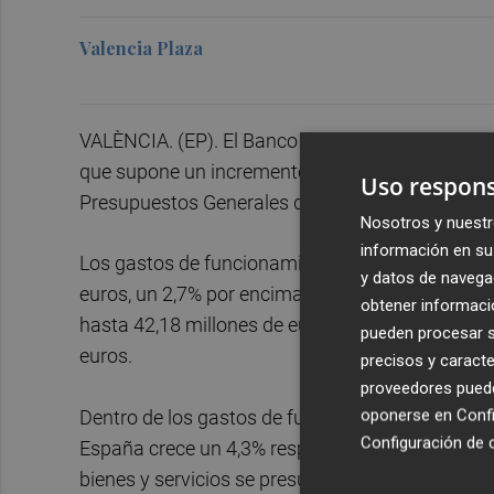
Valencia Plaza
VALÈNCIA. (EP). El Banco de España contará con
que supone un incremento del 2,7% en relación co
Uso respons
Presupuestos Generales del Estado (PGE) prese
Nosotros y nuestr
información en su 
Los gastos de funcionamiento del organismo que
y datos de navega
euros, un 2,7% por encima de su nivel el año ant
obtener informació
hasta 42,18 millones de euros. La partida de pr
pueden procesar su
euros.
precisos y caracte
proveedores pueden
oponerse en
Confi
Dentro de los gastos de funcionamiento, la dota
Configuración de 
España crece un 4,3% respecto a 2017, hasta los
bienes y servicios se presupuestan 155,08 millo