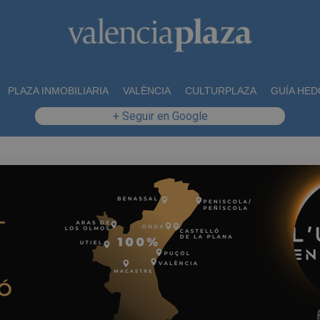
PLAZA INMOBILIARIA
VALÈNCIA
CULTURPLAZA
GUÍA HED
+ Seguir en Google