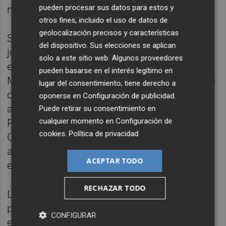
pueden procesar sus datos para estos y
ni sobresueldos.
otros fines, incluido el uso de datos de
geolocalización precisos y características
Sin embargo, después de que en 2014 el
del dispositivo. Sus elecciones se aplican
juez Ruz concluyera que hubo una caja b en
solo a este sitio web. Algunos proveedores
el partido, reconocida en 2015 por el
pueden basarse en el interés legítimo en
Ministerio Fiscal, que añade que se nutría de
lugar del consentimiento; tiene derecho a
donaciones empresariales a cambio de
oponerse en
Configuración de publicidad
.
adjudicaciones públicas, Rajoy, añade
Puede retirar su consentimiento en
cualquier momento en
Configuración de
Robles, no dio más explicaciones.
cookies
.
Política de privacidad
Con esa caja b, ha abundado Robles citando
al magistrado Ruz, se pagó la campaña
ACEPTAR TODO
electoral de 2000, que dirigió Mariano Rajoy.
RECHAZAR TODO
La portavoz también le ha preguntado al
presidente por qué envió un SMS al
CONFIGURAR
extesorero del PP
Luis Bárcenas
-el famoso