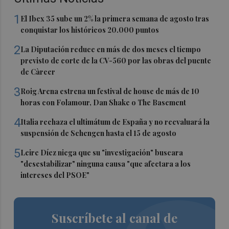
1
El Ibex 35 sube un 2% la primera semana de agosto tras
conquistar los históricos 20.000 puntos
2
La Diputación reduce en más de dos meses el tiempo
previsto de corte de la CV-560 por las obras del puente
de Càrcer
3
Roig Arena estrena un festival de house de más de 10
horas con Folamour, Dan Shake o The Basement
4
Italia rechaza el ultimátum de España y no reevaluará la
suspensión de Schengen hasta el 15 de agosto
5
Leire Díez niega que su "investigación" buscara
"desestabilizar" ninguna causa "que afectara a los
intereses del PSOE"
Suscríbete al canal de