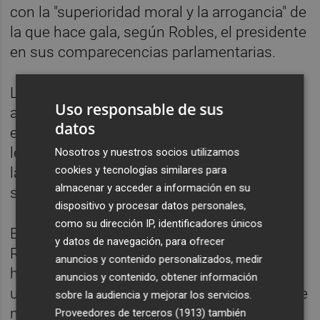
con la "superioridad moral y la arrogancia" de
la que hace gala, según Robles, el presidente
en sus comparecencias parlamentarias.
La portavoz le ha afeado que no tratara de
Uso responsable de sus
aclarar los hechos que se están juzgando en
datos
el caso Gürtel, pero Robles reconoce que no
le sorprende si uno repasa los obstáculos y
Nosotros y nuestros socios utilizamos
cookies y tecnologías similares para
las críticas del PP al juez que instruyó el
almacenar y acceder a información en su
sumario del caso, Pablo Ruz.
dispositivo y procesar datos personales,
como su dirección IP, identificadores únicos
Es más, la dirigente socialista ha acusado a
y datos de navegación, para ofrecer
Rajoy de faltar a la verdad. Para demostrarlo
anuncios y contenido personalizados, medir
ha recordado que en 2013 Rajoy aseguró en
anuncios y contenido, obtener información
una reunión de la Ejecutiva de su partido que
sobre la audiencia y mejorar los servicios.
no había existido financiación ilegal en el PP
Proveedores de terceros (1913)
también