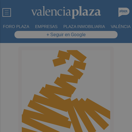
FORO PLAZA
EMPRESAS
PLAZA INMOBILIARIA
VALÈNCIA
+ Seguir en Google