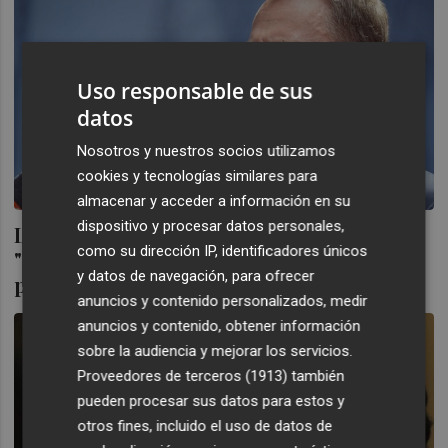
Uso responsable de sus
datos
Nosotros y nuestros socios utilizamos
cookies y tecnologías similares para
almacenar y acceder a información en su
dispositivo y procesar datos personales,
La UE felicita a Rajoy y confía en que dé
como su dirección IP, identificadores únicos
"estabilidad política y cohesión social" al
y datos de navegación, para ofrecer
país
anuncios y contenido personalizados, medir
anuncios y contenido, obtener información
sobre la audiencia y mejorar los servicios.
Proveedores de terceros (1913)
también
pueden procesar sus datos para estos y
otros fines, incluido el uso de datos de