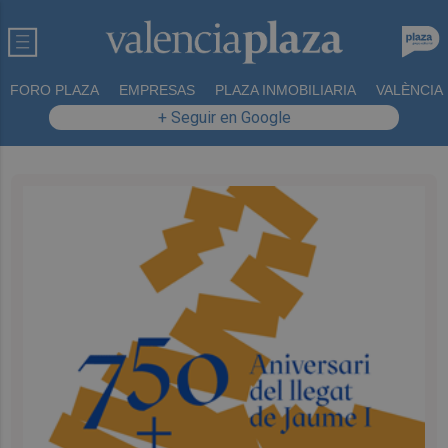
FORO PLAZA
EMPRESAS
PLAZA INMOBILIARIA
VALÈNCIA
+ Seguir en Google