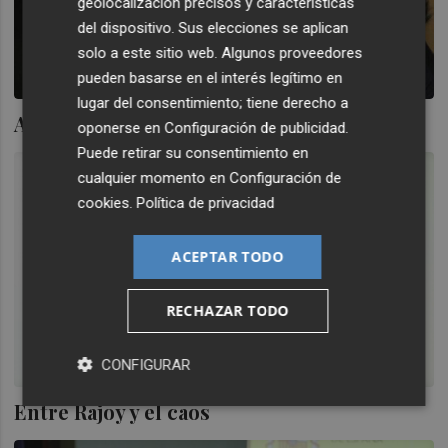
geolocalización precisos y características
del dispositivo. Sus elecciones se aplican
solo a este sitio web. Algunos proveedores
pueden basarse en el interés legítimo en
lugar del consentimiento; tiene derecho a
Aprendizaje y legitimidad
oponerse en
Configuración de publicidad
.
Puede retirar su consentimiento en
cualquier momento en
Configuración de
cookies
.
Política de privacidad
ACEPTAR TODO
RECHAZAR TODO
CONFIGURAR
Entre Rajoy y el caos