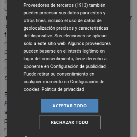
abanico de normas para hacer frente a la
Proveedores de terceros (1913)
también
crisis generada por la guerra de Ucrania y se
pueden procesar sus datos para estos y
incluyeron una serie de medidas para agilizar
otros fines, incluido el uso de datos de
la instalación de plantas de energía
geolocalización precisos y características
fotovoltaica. Los cambios no generaron
del dispositivo. Sus elecciones se aplican
consenso desde el principio en el tripartito,
solo a este sitio web. Algunos proveedores
pero para no dinamitar la convalidación del
pueden basarse en el interés legítimo en
lugar del consentimiento; tiene derecho a
decreto -que incluía normativa variopinta de
oponerse en
Configuración de publicidad
.
muchos otros ámbitos-, las tres fuerzas lo
Puede retirar su consentimiento en
secundaron.
cualquier momento en
Configuración de
cookies
.
Política de privacidad
Eso sí, a su vez,
como adelantó
Valencia
Plaza
, firmaron un
acuerdo político
en el que
ACEPTAR TODO
se comprometían a modificar las leyes que
permitían esa agilización para instalar
RECHAZAR TODO
renovables en el territorio. En él se