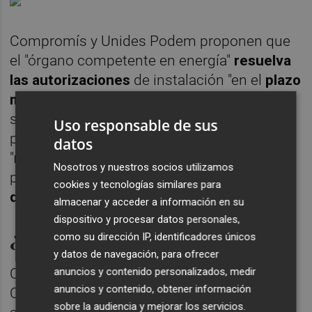
Compromís y Unides Podem proponen que
el "órgano competente en energía"
resuelva
las autorizaciones
de instalación "en el
plazo
máximo de 10 meses
desde que la solicitud
sea admitida a trámite". Y, además, que los
Uso responsable de sus
proyectos con una potencia de generación
datos
"
menor o igual a 10MW
" tengan un carácter
Nosotros y nuestros socios utilizamos
prioritario y se tramiten "
por procedimiento
cookies y tecnologías similares para
de urgencia
".
almacenar y acceder a información en su
dispositivo y procesar datos personales,
¿Qué decía el acuerdo previo?
como su dirección IP, identificadores únicos
y datos de navegación, para ofrecer
Con el
decreto ómnibus
que aprobó el
anuncios y contenido personalizados, medir
anuncios y contenido, obtener información
Consell en mayo se modificó un amplio
sobre la audiencia y mejorar los servicios.