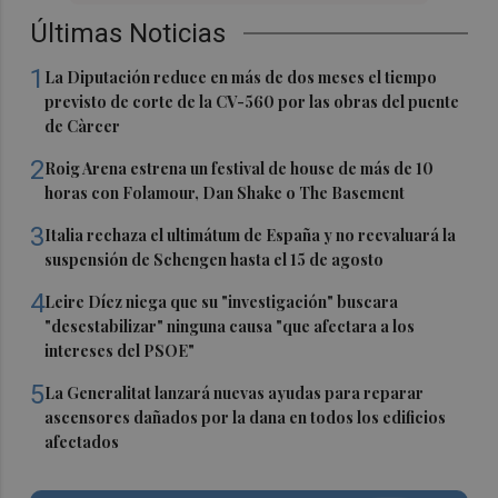
Últimas Noticias
1
La Diputación reduce en más de dos meses el tiempo
previsto de corte de la CV-560 por las obras del puente
de Càrcer
2
Roig Arena estrena un festival de house de más de 10
horas con Folamour, Dan Shake o The Basement
3
Italia rechaza el ultimátum de España y no reevaluará la
suspensión de Schengen hasta el 15 de agosto
4
Leire Díez niega que su "investigación" buscara
"desestabilizar" ninguna causa "que afectara a los
intereses del PSOE"
5
La Generalitat lanzará nuevas ayudas para reparar
ascensores dañados por la dana en todos los edificios
afectados