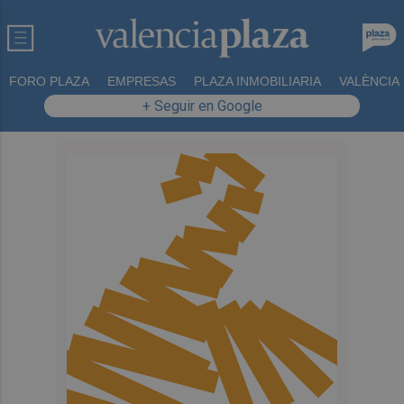
FORO PLAZA
EMPRESAS
PLAZA INMOBILIARIA
VALÈNCIA
+ Seguir en Google