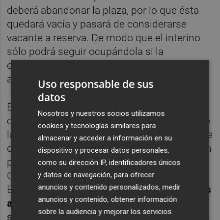
deberá abandonar la plaza, por lo que ésta
quedará vacía y pasará de considerarse
vacante a reserva. De modo que el interino
sólo podrá seguir ocupándola si la
excedencia del funcionario no tiene derecho
a reserva.
Uso responsable de sus
datos
Esta regulación no se aplicará a las
Nosotros y nuestros socios utilizamos
convocatorias de estabilización de plazas de
cookies y tecnologías similares para
la OPE de 2020 y 2021, según explican a este
almacenar y acceder a información en su
diario fuentes sindicales, pues estas se rigen
dispositivo y procesar datos personales,
por la
anterior circular emitida por la
como su dirección IP, identificadores únicos
Conselleria
, adelantada por
Valencia Plaza
.
y datos de navegación, para ofrecer
anuncios y contenido personalizados, medir
En ella, se vetan
las excedencias voluntarias
anuncios y contenido, obtener información
automáticas
a los empleados públicos que
sobre la audiencia y mejorar los servicios.
se adjudiquen una plaza. Así, en las plazas de