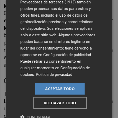
Proveedores de terceros (1913)
también
las mencionadas convocatorias, la
pueden procesar sus datos para estos y
Generalitat
obligará a la
incorporación
otros fines, incluido el uso de datos de
efectiva de los nuevos titulares
tras superar
geolocalización precisos y características
los procesos selectivos. Una decisión que
del dispositivo. Sus elecciones se aplican
busca garantizar que estos sirven
solo a este sitio web. Algunos proveedores
pueden basarse en el interés legítimo en
precisamente para lo que fueron ideados,
lugar del consentimiento; tiene derecho a
reducir considerablemente la temporalidad en
oponerse en
Configuración de publicidad
.
el empleo público, al tiempo que no quedan
Puede retirar su consentimiento en
afectados los servicios públicos.
cualquier momento en
Configuración de
cookies
.
Política de privacidad
Otros casos
ACEPTAR TODO
Todo ello en cuanto a las plazas vacantes.
Los interinos que hayan sido nombrados para
RECHAZAR TODO
una
sustitución transitoria
de un funcionario
de carrera, su cese se producirá con la
CONFIGURAR