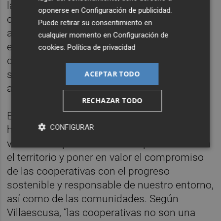
las personas, fundado en los valores
oponerse en
Configuración de publicidad
.
cooperativos de autoayuda,
Puede retirar su consentimiento en
autorresponsabilidad, democracia, igualdad,
cualquier momento en
Configuración de
equidad y solidaridad y en los valores éticos
cookies
.
Política de privacidad
de honradez, apertura, responsabilidad
social y atención a los demás, está
ACEPTAR TODO
ayudando a construir un mundo mejor.
RECHAZAR TODO
El presidente de Concoval,
Emili Villaescusa
,
CONFIGURAR
ha hecho referencia a la necesidad de
visibilizar la presencia del cooperativismo en
el territorio y poner en valor el compromiso
de las cooperativas con el progreso
sostenible y responsable de nuestro entorno,
así como de las comunidades. Según
Villaescusa, “las cooperativas no son una