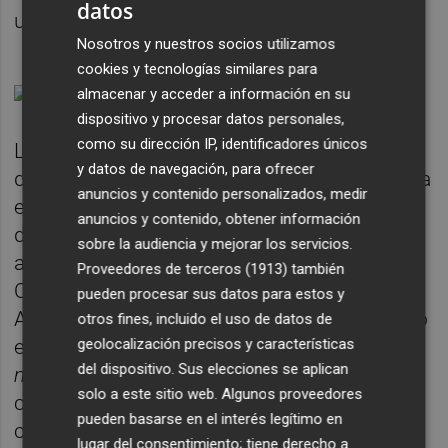
datos
un 7,1% del PIB autonómico.
Nosotros y nuestros socios utilizamos
cookies y tecnologías similares para
almacenar y acceder a información en su
dispositivo y procesar datos personales,
como su dirección IP, identificadores únicos
La jornada, conmemorativa del Día Mundial
y datos de navegación, para ofrecer
del Cooperativismo de 2022 y que se celebra
anuncios y contenido personalizados, medir
en todo el mundo el primer sábado del mes
anuncios y contenido, obtener información
de julio, tiene su origen en el mensaje que
sobre la audiencia y mejorar los servicios.
anualmente difunden de manera conjunta la
Proveedores de terceros (1913)
también
Organización de Naciones Unidas (ONU) y la
pueden procesar sus datos para estos y
Alianza Cooperativa Internacional (ACI). Bajo
otros fines, incluido el uso de datos de
geolocalización precisos y características
el lema
Las Cooperativas construyen un
del dispositivo. Sus elecciones se aplican
mundo mejor
, la ACI invita este año a los
solo a este sitio web. Algunos proveedores
cooperativistas de todo el mundo a mostrar
pueden basarse en el interés legítimo en
cómo este modelo de negocio centrado en
lugar del consentimiento; tiene derecho a