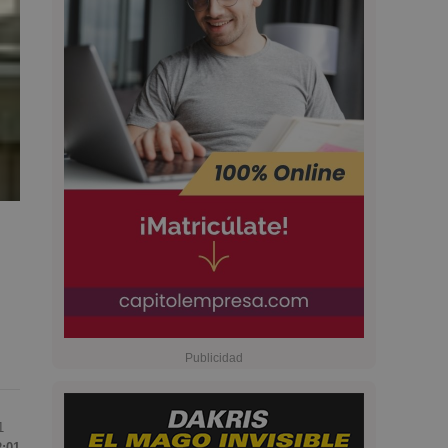
1
2:01