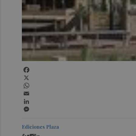
Facebook
X
WhatsApp
Email
LinkedIn
Messenger
Ediciones Plaza