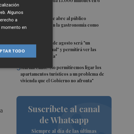
Tesoro y demanda 15.000 millones en 6
Ley
calización
meses
 web. Algunos
3
El oleoturismo se abre al público
derecho a
internacional con la gastronomía como
ier momento en
reclamo
d
4
El eclipse del 12 de agosto será "un
espectáculo visual" y permitirá ver las
PTAR TODO
perseidas "de día"
a
5
Marián Cano: "No permitiremos ligar los
apartamentos turísticos a un problema de
vivienda que el Gobierno no afronta"
Suscríbete al canal
ta
de Whatsapp
Siempre al día de las últimas