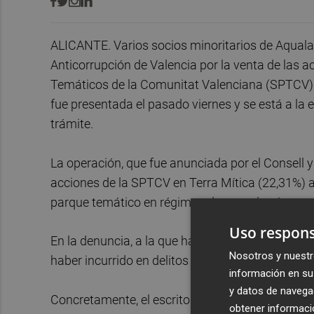
ALICANTE. Varios socios minoritarios de Aquala
Anticorrupción de Valencia por la venta de las a
Temáticos de la Comunitat Valenciana (SPTCV). 
fue presentada el pasado viernes y se está a la 
trámite.
La operación, que fue anunciada por el Consell 
acciones de la SPTCV en Terra Mítica (22,31%) a 
parque temático en régimen de arrendamiento a t
Uso respons
En la denuncia, a la que ha tenido acceso EFE, 
Nosotros y nuestr
haber incurrido en delitos de "prevaricación" y "
información en su 
y datos de navega
Concretamente, el escrito recoge que se habría v
obtener informació