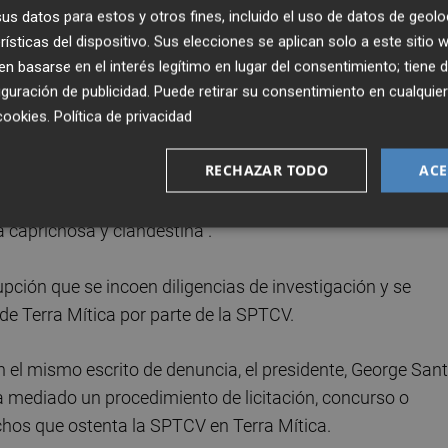
 Real Decreto 3/2011 que aprueba el texto refundido de la 
s datos para estos y otros fines, incluido el uso de datos de geolo
ncia a los contratos privados.
rísticas del dispositivo. Sus elecciones se aplican solo a este sitio
 basarse en el interés legítimo en lugar del consentimiento; tiene 
rte de la SPTCV "los requisitos de libre concurrencia ni
guración de publicidad
. Puede retirar su consentimiento en cualqu
cookies
.
Política de privacidad
os de licitación para enajenar las acciones de una entida
sos o subastas públicas".
RECHAZAR TODO
ACE
o pueden enajenarse arbitrariamente y de forma amigable 
 caprichosa y clandestina".
upción que se incoen diligencias de investigación y se
de Terra Mítica por parte de la SPTCV.
n el mismo escrito de denuncia, el presidente, George San
a mediado un procedimiento de licitación, concurso o
chos que ostenta la SPTCV en Terra Mítica.