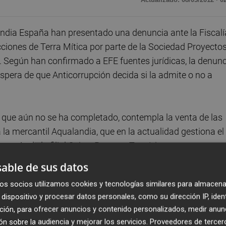
ndia España han presentado una denuncia ante la Fiscalí
cciones de Terra Mítica por parte de la Sociedad Proyecto
Según han confirmado a EFE fuentes jurídicas, la denunc
espera de que Anticorrupción decida si la admite o no a
y que aún no se ha completado, contempla la venta de las
la mercantil Aqualandia, que en la actualidad gestiona el
ravés de la filial Ocio y Parques Temáticos.
able de sus datos
se sostiene que varios responsables de la SPTCV podrían
os socios utilizamos cookies y tecnologías similares para almacena
malversación de caudales públicos".
dispositivo y procesar datos personales, como su dirección IP, iden
ción, para ofrecer anuncios y contenido personalizados, medir anun
ulnerado el artículo 59.1 de la Ley 14/2003 de Patrimonio
n sobre la audiencia y mejorar los servicios.
Proveedores de tercer