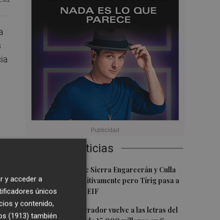
a
s
ia
Últimas Noticias
1
Los incendios de Sierra Engarcerán y Culla
r y acceder a
evolucionan positivamente pero Tírig pasa a
tificadores únicos
situación 2 del PEIF
cios y contenido,
2
El pequeño ahorrador vuelve a las letras del
os (1913)
también