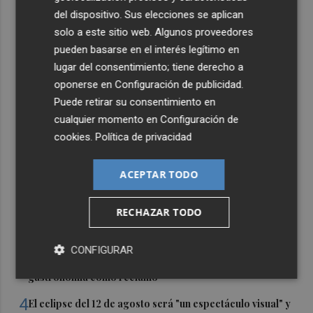
del dispositivo. Sus elecciones se aplican
solo a este sitio web. Algunos proveedores
pueden basarse en el interés legítimo en
lugar del consentimiento; tiene derecho a
oponerse en
Configuración de publicidad
.
Puede retirar su consentimiento en
cualquier momento en
Configuración de
cookies
.
Política de privacidad
Últimas Noticias
ACEPTAR TODO
1
Los incendios de Sierra Engarcerán y Culla evolucionan
positivamente pero Tírig pasa a situación 2 del PEIF
RECHAZAR TODO
2
El pequeño ahorrador vuelve a las letras del Tesoro y
demanda 15.000 millones en 6 meses
CONFIGURAR
3
El oleoturismo se abre al público internacional con la
gastronomía como reclamo
4
El eclipse del 12 de agosto será "un espectáculo visual" y