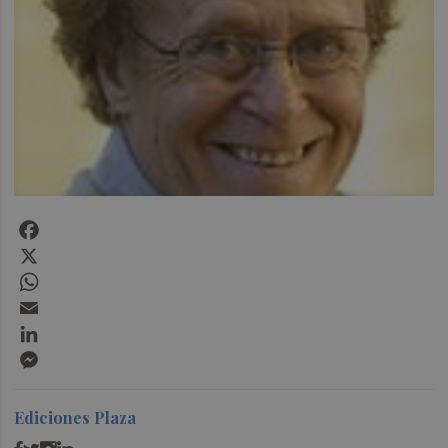
Facebook
X
WhatsApp
Email
LinkedIn
Messenger
Ediciones Plaza