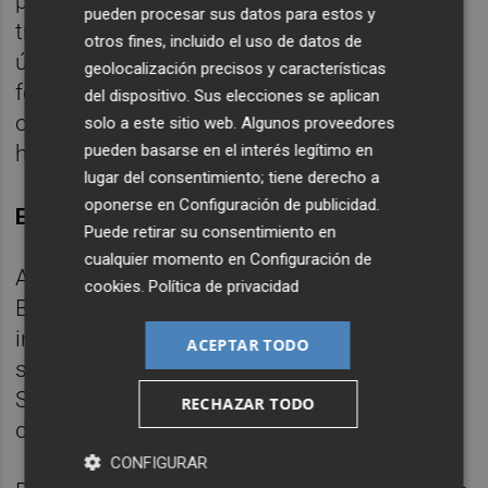
prestarán su apoyo durante, al menos,
pueden procesar sus datos para estos y
treinta días. Además, a lo largos de los seis
otros fines, incluido el uso de datos de
últimos meses la entidad ha intensificado la
geolocalización precisos y características
formación del personal implicado en la
del dispositivo. Sus elecciones se aplican
operación impartiendo más de 351.000
solo a este sitio web. Algunos proveedores
pueden basarse en el interés legítimo en
horas de formación.
lugar del consentimiento; tiene derecho a
oponerse en
Configuración de publicidad
.
EL MAYOR AJUSTE EN ESPAÑA
Puede retirar su consentimiento en
cualquier momento en
Configuración de
A partir de hoy las 1.005 sucursales de
cookies
.
Política de privacidad
Bancaja cuentan con el mismo sistema
informático y de procesos que las 1.800
ACEPTAR TODO
sucursales de Caja Madrid y Caja Ávila.
Suman más de 2.800 oficinas, de las 3.248
RECHAZAR TODO
de las que dispone Bankia.
CONFIGURAR