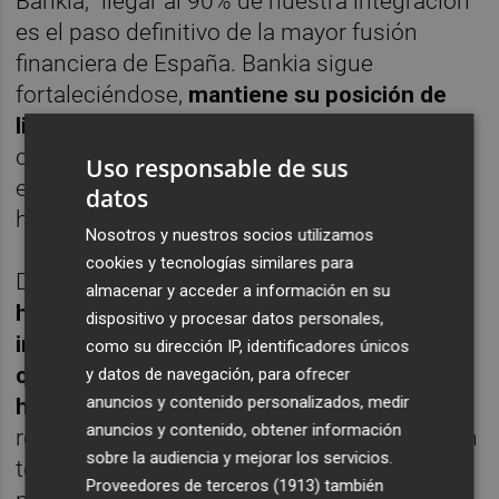
Bankia, "llegar al 90% de nuestra integración
es el paso definitivo de la mayor fusión
financiera de España. Bankia sigue
fortaleciéndose,
mantiene su posición de
liderazgo en el mercado
y muestra su
capacidad de superar retos en uno de los
Uso responsable de sus
entornos económicos más difíciles que se
datos
ha vivido en nuestro país".
Nosotros y nuestros socios utilizamos
cookies y tecnologías similares para
Durante el proceso de fusión tecnológica
se
almacenar y acceder a información en su
han migrado a los nuevos sistemas
dispositivo y procesar datos personales,
informáticos más de 11 millones de
como su dirección IP, identificadores únicos
contratos en un plazo de menos de 48
y datos de navegación, para ofrecer
anuncios y contenido personalizados, medir
horas
. Para la integración, Bankia ha
anuncios y contenido, obtener información
reforzado la red de sucursales de Bancaja en
sobre la audiencia y mejorar los servicios.
toda España con más de 400 personas que
Proveedores de terceros (1913)
también