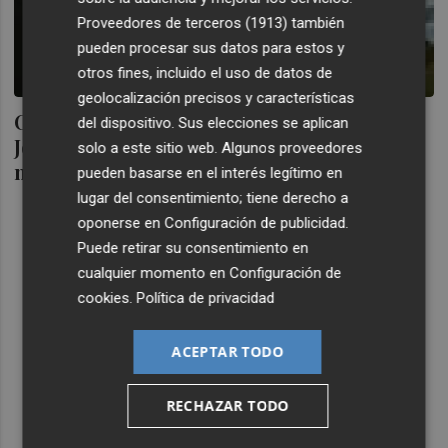
Proveedores de terceros (1913)
también
pueden procesar sus datos para estos y
otros fines, incluido el uso de datos de
geolocalización precisos y características
CAMPUS PARTY
del dispositivo. Sus elecciones se aplican
John 'Maddog': "El software libre permite
solo a este sitio web. Algunos proveedores
mayores posibilidades de negocio
pueden basarse en el interés legítimo en
lugar del consentimiento; tiene derecho a
oponerse en
Configuración de publicidad
.
Puede retirar su consentimiento en
cualquier momento en
Configuración de
cookies
.
Política de privacidad
ACEPTAR TODO
RECHAZAR TODO