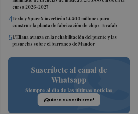
alumnado de escuelas de música a 275.000 euros en el
curso 2026-2027
4
Tesla y SpaceX invertirán 14.500 millones para
construir la planta de fabricación de chips Terafab
5
L'Eliana avanza en la rehabilitación del puente y las
pasarelas sobre el barranco de Mandor
Suscríbete al canal de
Whatsapp
Siempre al día de las últimas noticias
¡Quiero suscribirme!