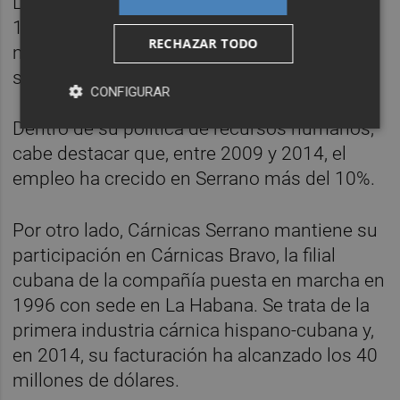
Las inversiones durante 2014 han supuesto
1.100.000 euros, dirigidos principalmente a
RECHAZAR TODO
maquinaria destinada a productos de libre
servicio y a mejoras en las instalaciones.
CONFIGURAR
Dentro de su política de recursos humanos,
cabe destacar que, entre 2009 y 2014, el
empleo ha crecido en Serrano más del 10%.
Por otro lado, Cárnicas Serrano mantiene su
participación en Cárnicas Bravo, la filial
cubana de la compañía puesta en marcha en
1996 con sede en La Habana. Se trata de la
primera industria cárnica hispano-cubana y,
en 2014, su facturación ha alcanzado los 40
millones de dólares.