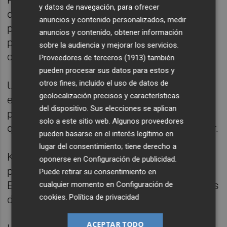
Referencias con un alto grado de
y datos de navegación, para ofrecer
diferenciación como las que han
anuncios y contenido personalizados, medir
protagonizado su último lanzamiento: la
anuncios y contenido, obtener información
pechuga de pavo a la trufa negra y el jamón
sobre la audiencia y mejorar los servicios.
cocido a las hierbas mediterráneas.
Proveedores de terceros (1913)
también
pueden procesar sus datos para estos y
otros fines, incluido el uso de datos de
Unas novedades de Serrano que, bajo el
geolocalización precisos y características
eslogan "Despierta tus sentidos", apuestan
del dispositivo. Sus elecciones se aplican
por el placer sensorial del sabor y con las
solo a este sitio web. Algunos proveedores
que refuerza su carácter original e innovador.
pueden basarse en el interés legítimo en
lugar del consentimiento; tiene derecho a
Kantar Worldpanel avala la importante
oponerse en
Configuración de publicidad
.
penetración de Serrano en los hogares de
Puede retirar su consentimiento en
España durante 2014: más de cinco millones
cualquier momento en
Configuración de
cookies
.
Política de privacidad
de hogares, es decir, casi uno de cada tres.
ACEPTAR TODO