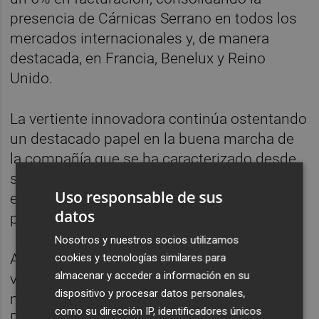
presencia de Cárnicas Serrano en todos los
mercados internacionales y, de manera
destacada, en Francia, Benelux y Reino
Unido.
La vertiente innovadora continúa ostentando
un destacado papel en la buena marcha de
la compañía que se ha caracterizado desde
sus inicios por dinamizar la categoría de
Uso responsable de sus
elaborados cárnicos en España, tanto en
datos
procesos como en productos.
Nosotros y nuestros socios utilizamos
Así, el 24% de las ventas de la empresa
cookies y tecnologías similares para
almacenar y acceder a información en su
valenciana procede de productos que llevan
dispositivo y procesar datos personales,
menos de tres años en el mercado.
como su dirección IP, identificadores únicos