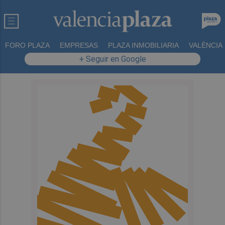
FORO PLAZA
EMPRESAS
PLAZA INMOBILIARIA
VALÈNCIA
+ Seguir en Google