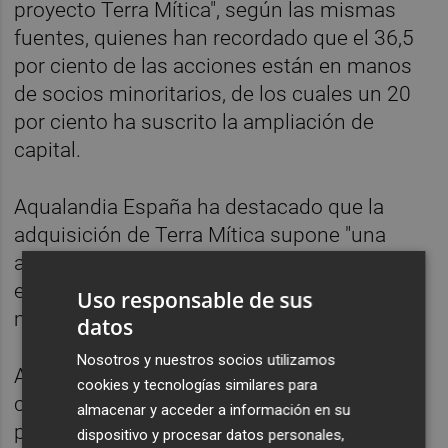
proyecto Terra Mítica", según las mismas
fuentes, quienes han recordado que el 36,5
por ciento de las acciones están en manos
de socios minoritarios, de los cuales un 20
por ciento ha suscrito la ampliación de
capital.
Aqualandia España ha destacado que la
adquisición de Terra Mítica supone "una
apuesta firme por el desarrollo de este
emblemático complejo de ocio, uno de los
Uso responsable de sus
más completos de Europa".
datos
Nosotros y nuestros socios utilizamos
Así, ha asegurado que su objetivo "es hacer
cookies y tecnologías similares para
crecer el parque Terra Mítica y elevar su
almacenar y acceder a información en su
potencial al máximo exponente", y para
dispositivo y procesar datos personales,