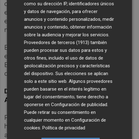
conseguir esta "meta", el Grupo Aqualandia
como su dirección IP, identificadores únicos
y datos de navegación, para ofrecer
está dispuesto a destinar "todos los
anuncios y contenido personalizados, medir
esfuerzos económicos y humanos
anuncios y contenido, obtener información
necesarios".
sobre la audiencia y mejorar los servicios.
Proveedores de terceros (1913)
también
En esta línea, ha recordado que a lo largo de
pueden procesar sus datos para estos y
estos últimos años, el grupo Aqualandia
otros fines, incluido el uso de datos de
España ha distribuido entre sus socios más
geolocalización precisos y características
de 13,8 millones de dividendos.
del dispositivo. Sus elecciones se aplican
solo a este sitio web. Algunos proveedores
pueden basarse en el interés legítimo en
DENUNCIA ANTE LA FISCALÍA
lugar del consentimiento; tiene derecho a
ANTICORRUPCIÓN
oponerse en
Configuración de publicidad
.
Puede retirar su consentimiento en
Por otra parte, la dirección de Aqualandia se
cualquier momento en
Configuración de
ha referido a la denuncia contra la
cookies
.
Política de privacidad
adquisición de Terra Mítica presentada