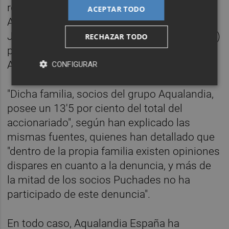
recientemente ante la Fiscalía
ACEPTAR TODO
Anticorrupción del Tribunal Superior de
Justicia de la Comunitat Valenciana (TSJCV)
RECHAZAR TODO
por parte de la familia Puchades, socios de
Aqualandia.
CONFIGURAR
"Dicha familia, socios del grupo Aqualandia,
posee un 13'5 por ciento del total del
accionariado", según han explicado las
mismas fuentes, quienes han detallado que
"dentro de la propia familia existen opiniones
dispares en cuanto a la denuncia, y más de
la mitad de los socios Puchades no ha
participado de este denuncia".
En todo caso, Aqualandia España ha