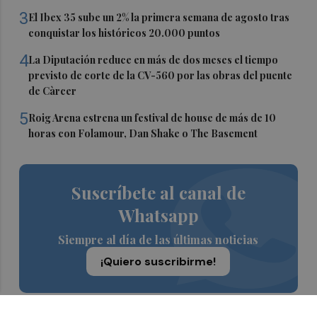
3
El Ibex 35 sube un 2% la primera semana de agosto tras
conquistar los históricos 20.000 puntos
4
La Diputación reduce en más de dos meses el tiempo
previsto de corte de la CV-560 por las obras del puente
de Càrcer
5
Roig Arena estrena un festival de house de más de 10
horas con Folamour, Dan Shake o The Basement
Suscríbete al canal de
Whatsapp
Siempre al día de las últimas noticias
¡Quiero suscribirme!