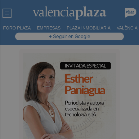
FORO PLAZA
EMPRESAS
PLAZA INMOBILIARIA
VALÈNCIA
+ Seguir en Google