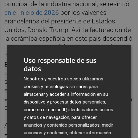
principal de la industria nacional, se resintió
en el inicio de 2026
por los vaivenes
arancelarios del presidente de Estados
Unidos, Donald Trump. Así, la facturación de
la cerámica española en este país descendió
un 30% en enero y febrero respecto al
mismo periodo del año anterior. De hecho,
Uso responsable de sus
EEUU
perdió la primera posición como
datos
destino de la cerámica española, siendo
Nosotros y nuestros socios utilizamos
superado por Francia. Pese a la atonía de las
cookies y tecnologías similares para
exportaciones, el sector afrontaba una
almacenar y acceder a información en su
estabilidad en los costes energéticos… hasta
dispositivo y procesar datos personales,
que llegó la intervención de
Trump en Irán.
como su dirección IP, identificadores únicos
y datos de navegación, para ofrecer
Además de la producción, la incertidumbre
anuncios y contenido personalizados, medir
anuncios y contenido, obtener información
en Oriente Medio también ha frenado el alza