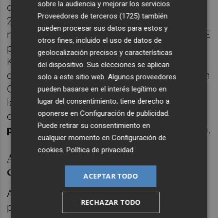
sobre la audiencia y mejorar los servicios.
que el mercado laboral experimentó en
Proveedores de terceros (1725)
también
2025. Las empresas, en general, aguantan y
pueden procesar sus datos para estos y
no hay noticias de ERTE, a excepción del ERE
otros fines, incluido el uso de datos de
planteado por Victoria Cerámics (grupo de
geolocalización precisos y características
Keraben y Saloni). No obstante, el sector ha
del dispositivo. Sus elecciones se aplican
destruido
200 empleos en febrero y marzo
en
solo a este sitio web. Algunos proveedores
Castellón. Según la estadística de afiliados a
pueden basarse en el interés legítimo en
lugar del consentimiento; tiene derecho a
la Seguridad Social, al cierre de marzo las
oponerse en
Configuración de publicidad
.
empresas azulejeras empleaban a
14.087
Puede retirar su consentimiento en
personas
, 164 menos que en enero (14.251).
cualquier momento en
Configuración de
cookies
.
Política de privacidad
A la espera del nuevo sistema de
carbono de la UE
ACEPTAR TODO
Además de la guerra, otra dificultad añadida
RECHAZAR TODO
para el sector sería el posible
recorte de